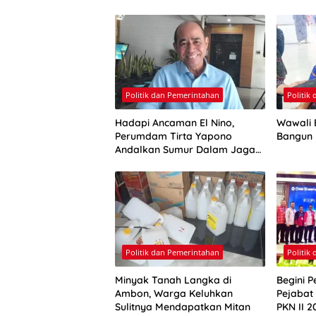
Politik dan Pemerintahan
Politik
Hadapi Ancaman El Nino,
Wawali E
Perumdam Tirta Yapono
Bangun
Andalkan Sumur Dalam Jaga
Pasokan Air Ambon
Politik dan Pemerintahan
Politik
Minyak Tanah Langka di
Begini P
Ambon, Warga Keluhkan
Pejabat
Sulitnya Mendapatkan Mitan
PKN II 2