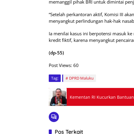
memanggil pihak BRI untuk dimintai penj
“Setelah perkantoran aktif, Komisi III ak
menyangkut perlindungan hak-hak nasaba
Ia menilai kasus ini berpotensi masuk k
kredit fiktif, karena menyangkut pencair
(dp-55)
Post Views:
60
Tag:
DPRD Maluku
Kementan RI Kucurkan Bantuan 
Pos Terkait