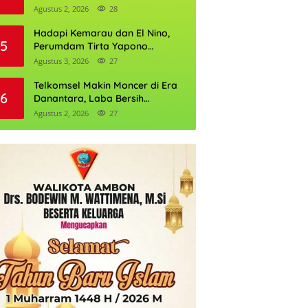
Daftarnya
Agustus 2, 2026
28
Hadapi Kemarau dan El Nino,
5
Perumdam Tirta Yapono
Perkuat Cadangan Air Ambon
Agustus 3, 2026
27
Telkomsel Makin Moncer di Era
6
Danantara, Laba Bersih
Semester I 2026 Tembus Rp10,4
Agustus 2, 2026
27
Triliun