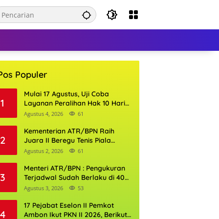
Pos Populer
Mulai 17 Agustus, Uji Coba
1
Layanan Peralihan Hak 10 Hari
di 15 Kantor Pertanahan
Agustus 4, 2026
61
Kementerian ATR/BPN Raih
2
Juara II Beregu Tenis Piala
Gubernur DKI Jakarta 2026
Agustus 2, 2026
61
Menteri ATR/BPN : Pengukuran
3
Terjadwal Sudah Berlaku di 400
Kantor Pertanahan
Agustus 3, 2026
53
17 Pejabat Eselon II Pemkot
4
Ambon Ikut PKN II 2026, Berikut