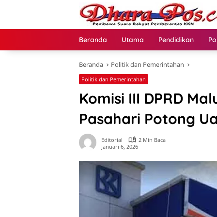
Langsung
ke
konten
Beranda
Utama
Pendidikan
Po
Beranda
Politik dan Pemerintahan
Politik dan Pemerintahan
Komisi III DPRD Ma
Pasahari Potong U
Editorial
2 Min Baca
Januari 6, 2026