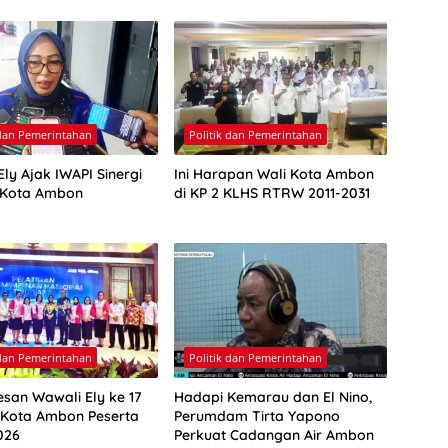
 dan Pemerintahan
Politik dan Pemerintahan
ly Ajak IWAPI Sinergi
Ini Harapan Wali Kota Ambon
 Kota Ambon
di KP 2 KLHS RTRW 2011-2031
 dan Pemerintahan
Politik dan Pemerintahan
esan Wawali Ely ke 17
Hadapi Kemarau dan El Nino,
 Kota Ambon Peserta
Perumdam Tirta Yapono
026
Perkuat Cadangan Air Ambon