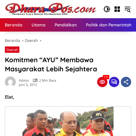
Langsung
ke
konten
Beranda
Utama
Pendidikan
Politik dan Pemerintaha
Beranda
Daerah
Daerah
Komitmen “AYU” Membawa
Masyarakat Lebih Sejahtera
171
Admin
2 Min Baca
Juni 5, 2013
Elat,