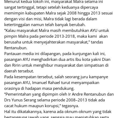
Menurut kedua tokoh ini, masyarakat Malra selama ini
sangat tertinggal, tetapi setelah keduanya dipercaya
memimpin kabupaten Malra sejak 2008 hingga 2013 sesuai
dengan visi dan misi, Malra tidak lagi berada dalam
ketertinggalan namun telah banyak berubah.
”Kalau masyarakat Malra masih membutuhkan AYU untuk
pimpin Malra pada periode 2013-2018, maka kami akan
berusaha untuk menyejahterakan masyarakat,” tandas
Rentanubun.
Pantauan media ini dilapangan, pada kunjungan kali ini,
pasangan AYU menghadirkan dua artis Ibu kota yakni Dian
dan Ririn untuk menghibur masyarakat dan simpatisan di
daerah tersebut.
Pada kesempatan tersebut, salah seorang juru kampanye
pasangan AYU, Imanuel Rahael turut menyampaikan
orasinya di hadapan masa pendukung.
”Pemerintahan yang dipimpin oleh Ir Andre Rentanubun dan
Drs Yunus Serang selama periode 2008–2013 tidak ada
cacat hukum maupun korupsi,” tegasnya.
Hal itu dikatakannya, karena ada oknum-oknum yang tidak
bertanggung jawab yang sengaja mau menjatuhkan serta