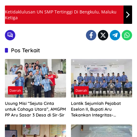
Ketidaklulusan UN SMP Tertinggi Di Bengkulu, Maluku
Ketiga
Pos Terkait
Daerah
Daerah
Usung Misi “Sejuta Cinta
Lantik Sejumlah Pejabat
untuk Cahaya Utara”, AMGPM
Eselon II, Bupati Aru
PP Aru Sasar 3 Desa di Sir-Sir
Tekankan Integritas-
Percepatan Kinerja