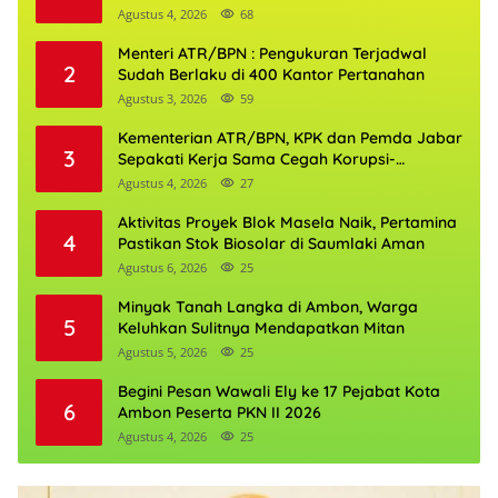
Agustus 4, 2026
68
Menteri ATR/BPN : Pengukuran Terjadwal
2
Sudah Berlaku di 400 Kantor Pertanahan
Agustus 3, 2026
59
Kementerian ATR/BPN, KPK dan Pemda Jabar
3
Sepakati Kerja Sama Cegah Korupsi-
Penguatan Ekonomi
Agustus 4, 2026
27
Aktivitas Proyek Blok Masela Naik, Pertamina
4
Pastikan Stok Biosolar di Saumlaki Aman
Agustus 6, 2026
25
Minyak Tanah Langka di Ambon, Warga
5
Keluhkan Sulitnya Mendapatkan Mitan
Agustus 5, 2026
25
Begini Pesan Wawali Ely ke 17 Pejabat Kota
6
Ambon Peserta PKN II 2026
Agustus 4, 2026
25