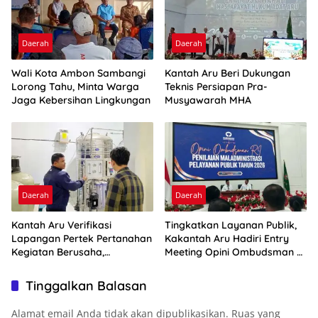
Daerah
Daerah
Wali Kota Ambon Sambangi
Kantah Aru Beri Dukungan
Lorong Tahu, Minta Warga
Teknis Persiapan Pra-
Jaga Kebersihan Lingkungan
Musyawarah MHA
Daerah
Daerah
Kantah Aru Verifikasi
Tingkatkan Layanan Publik,
Lapangan Pertek Pertanahan
Kakantah Aru Hadiri Entry
Kegiatan Berusaha,
Meeting Opini Ombudsman RI
Optimalkan Ini
2026
Tinggalkan Balasan
Alamat email Anda tidak akan dipublikasikan.
Ruas yang