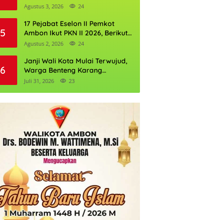
Perkuat Cadangan Air Ambon
Agustus 3, 2026
24
17 Pejabat Eselon II Pemkot
5
Ambon Ikut PKN II 2026, Berikut
Daftarnya
Agustus 2, 2026
24
Janji Wali Kota Mulai Terwujud,
6
Warga Benteng Karang
Ditargetkan Nikmati Air Bersih
Juli 31, 2026
23
Pekan Kedua Agustus