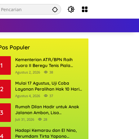
Pos Populer
Kementerian ATR/BPN Raih
1
Juara II Beregu Tenis Piala
Gubernur DKI Jakarta 2026
Agustus 2, 2026
38
Mulai 17 Agustus, Uji Coba
2
Layanan Peralihan Hak 10 Hari
di 15 Kantor Pertanahan
Agustus 4, 2026
37
Rumah Dilan Hadir untuk Anak
3
Jalanan Ambon, Lisa
Wattimena: Tak Ada Anak yang
Juli 31, 2026
28
Boleh Kehilangan Masa
Depannya
Hadapi Kemarau dan El Nino,
4
Perumdam Tirta Yapono