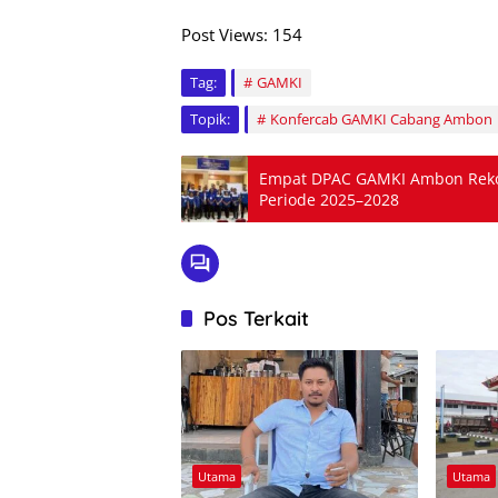
Post Views:
154
Tag:
GAMKI
Topik:
Konfercab GAMKI Cabang Ambon
Empat DPAC GAMKI Ambon Reko
Periode 2025–2028
Pos Terkait
Utama
Utama