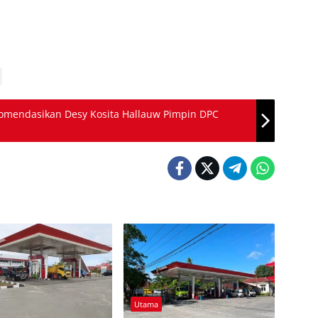
mendasikan Desy Kosita Hallauw Pimpin DPC
Utama