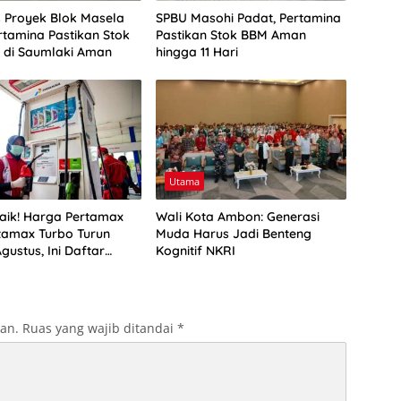
as Proyek Blok Masela
SPBU Masohi Padat, Pertamina
rtamina Pastikan Stok
Pastikan Stok BBM Aman
r di Saumlaki Aman
hingga 11 Hari
Utama
aik! Harga Pertamax
Wali Kota Ambon: Generasi
tamax Turbo Turun
Muda Harus Jadi Benteng
Agustus, Ini Daftar
Kognitif NKRI
BM di Papua-Maluku
kan.
Ruas yang wajib ditandai
*