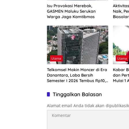
Isu Provokasi Merebak,
Aktivit
GASMEN Maluku Serukan
Naik, Pe
Warga Jaga Kamtibmas
Biosola
Utama
Utama
Telkomsel Makin Moncer di Era
Kabar B
Danantara, Laba Bersih
dan Per
Semester I 2026 Tembus Rp10,4
Mulai 1 
Triliun
Harga B
Tinggalkan Balasan
Alamat email Anda tidak akan dipublikasi