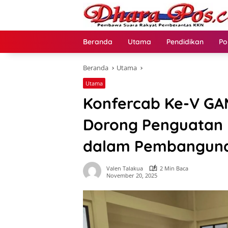
Langsung
ke
konten
Beranda
Utama
Pendidikan
Po
Beranda
Utama
Utama
Konfercab Ke-V GA
Dorong Penguatan 
dalam Pembangun
Valen Talakua
2 Min Baca
November 20, 2025