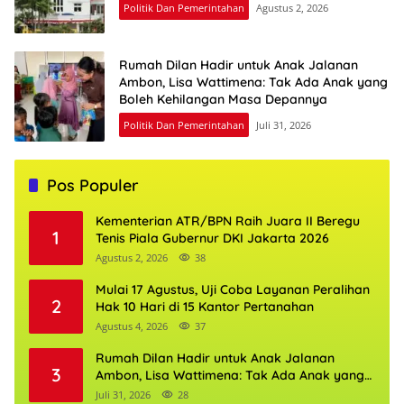
Politik Dan Pemerintahan
Agustus 2, 2026
Rumah Dilan Hadir untuk Anak Jalanan
Ambon, Lisa Wattimena: Tak Ada Anak yang
Boleh Kehilangan Masa Depannya
Politik Dan Pemerintahan
Juli 31, 2026
Pos Populer
Kementerian ATR/BPN Raih Juara II Beregu
1
Tenis Piala Gubernur DKI Jakarta 2026
Agustus 2, 2026
38
Mulai 17 Agustus, Uji Coba Layanan Peralihan
2
Hak 10 Hari di 15 Kantor Pertanahan
Agustus 4, 2026
37
Rumah Dilan Hadir untuk Anak Jalanan
3
Ambon, Lisa Wattimena: Tak Ada Anak yang
Boleh Kehilangan Masa Depannya
Juli 31, 2026
28