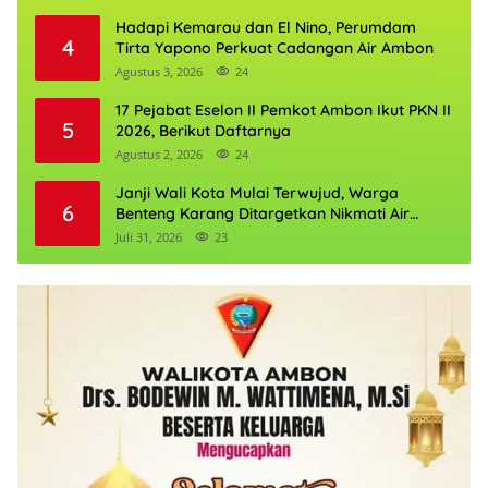
Hadapi Kemarau dan El Nino, Perumdam
4
Tirta Yapono Perkuat Cadangan Air Ambon
Agustus 3, 2026
24
17 Pejabat Eselon II Pemkot Ambon Ikut PKN II
5
2026, Berikut Daftarnya
Agustus 2, 2026
24
Janji Wali Kota Mulai Terwujud, Warga
6
Benteng Karang Ditargetkan Nikmati Air
Bersih Pekan Kedua Agustus
Juli 31, 2026
23