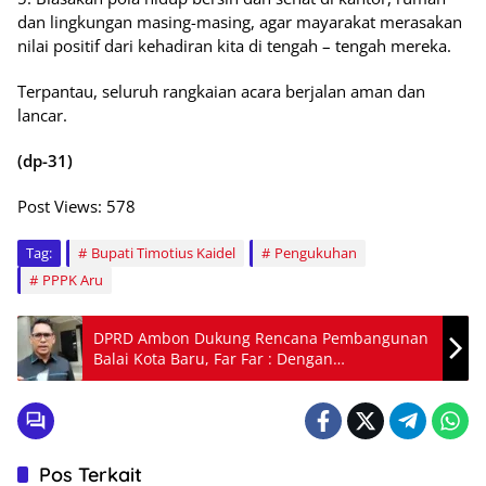
dan lingkungan masing-masing, agar mayarakat merasakan
nilai positif dari kehadiran kita di tengah – tengah mereka.
Terpantau, seluruh rangkaian acara berjalan aman dan
lancar.
(dp-31)
Post Views:
578
Tag:
Bupati Timotius Kaidel
Pengukuhan
PPPK Aru
DPRD Ambon Dukung Rencana Pembangunan
Balai Kota Baru, Far Far : Dengan
Pertimbangan
Pos Terkait