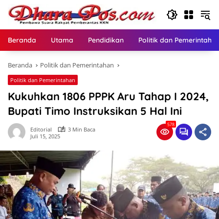
Langsung
ke
konten
Beranda
Utama
Pendidikan
Politik dan Pemerintaha
Beranda
Politik dan Pemerintahan
Politik dan Pemerintahan
Kukuhkan 1806 PPPK Aru Tahap I 2024,
Bupati Timo Instruksikan 5 Hal Ini
578
Editorial
3 Min Baca
Juli 15, 2025