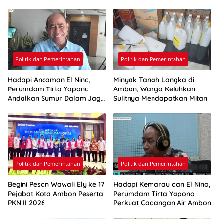
Politik dan Pemerintahan
Politik dan Pemerintahan
Hadapi Ancaman El Nino,
Minyak Tanah Langka di
Perumdam Tirta Yapono
Ambon, Warga Keluhkan
Andalkan Sumur Dalam Jaga
Sulitnya Mendapatkan Mitan
Pasokan Air Ambon
Politik dan Pemerintahan
Politik dan Pemerintahan
Begini Pesan Wawali Ely ke 17
Hadapi Kemarau dan El Nino,
Pejabat Kota Ambon Peserta
Perumdam Tirta Yapono
PKN II 2026
Perkuat Cadangan Air Ambon