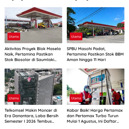
Utama
Utama
Aktivitas Proyek Blok Masela
SPBU Masohi Padat,
Naik, Pertamina Pastikan
Pertamina Pastikan Stok BBM
Stok Biosolar di Saumlaki
Aman hingga 11 Hari
Aman
Utama
Utama
Telkomsel Makin Moncer di
Kabar Baik! Harga Pertamax
Era Danantara, Laba Bersih
dan Pertamax Turbo Turun
Semester I 2026 Tembus
Mulai 1 Agustus, Ini Daftar
Rp10,4 Triliun
Harga BBM di Papua-Maluku