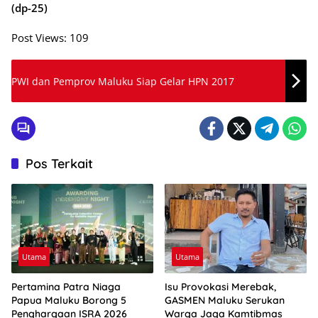
(dp-25)
Post Views:
109
PWI dan Pemprov Maluku Siap Gelar HPN 2017
Pos Terkait
Utama
Utama
Pertamina Patra Niaga
Isu Provokasi Merebak,
Papua Maluku Borong 5
GASMEN Maluku Serukan
Penghargaan ISRA 2026
Warga Jaga Kamtibmas