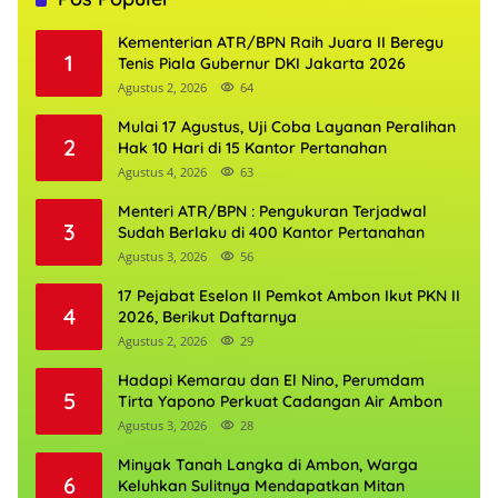
Kementerian ATR/BPN Raih Juara II Beregu
1
Tenis Piala Gubernur DKI Jakarta 2026
Agustus 2, 2026
64
Mulai 17 Agustus, Uji Coba Layanan Peralihan
2
Hak 10 Hari di 15 Kantor Pertanahan
Agustus 4, 2026
63
Menteri ATR/BPN : Pengukuran Terjadwal
3
Sudah Berlaku di 400 Kantor Pertanahan
Agustus 3, 2026
56
17 Pejabat Eselon II Pemkot Ambon Ikut PKN II
4
2026, Berikut Daftarnya
Agustus 2, 2026
29
Hadapi Kemarau dan El Nino, Perumdam
5
Tirta Yapono Perkuat Cadangan Air Ambon
Agustus 3, 2026
28
Minyak Tanah Langka di Ambon, Warga
6
Keluhkan Sulitnya Mendapatkan Mitan