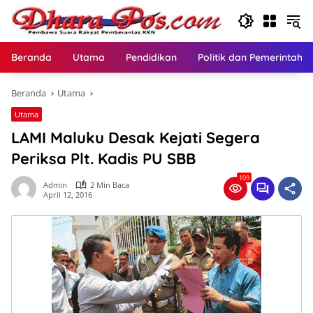
Langsung
ke
konten
Beranda
Utama
Pendidikan
Politik dan Pemerintaha
Beranda
Utama
Utama
LAMI Maluku Desak Kejati Segera
Periksa Plt. Kadis PU SBB
109
Admin
2 Min Baca
April 12, 2016