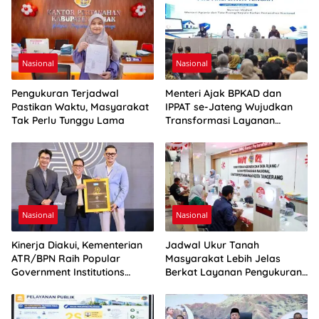
Nasional
Nasional
Pengukuran Terjadwal
Menteri Ajak BPKAD dan
Pastikan Waktu, Masyarakat
IPPAT se-Jateng Wujudkan
Tak Perlu Tunggu Lama
Transformasi Layanan
Pertanahan
Nasional
Nasional
Kinerja Diakui, Kementerian
Jadwal Ukur Tanah
ATR/BPN Raih Popular
Masyarakat Lebih Jelas
Government Institutions
Berkat Layanan Pengukuran
Award 2026
Terjadwal