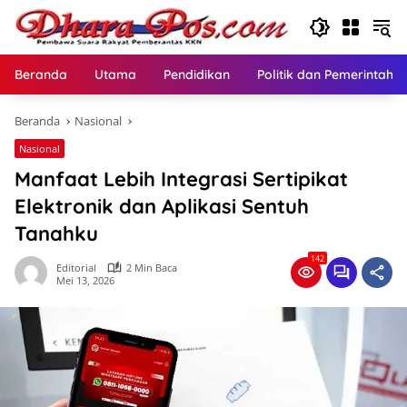
Langsung
ke
konten
Beranda
Utama
Pendidikan
Politik dan Pemerintaha
Beranda
Nasional
Nasional
Manfaat Lebih Integrasi Sertipikat
Elektronik dan Aplikasi Sentuh
Tanahku
142
Editorial
2 Min Baca
Mei 13, 2026