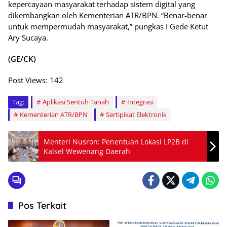
kepercayaan masyarakat terhadap sistem digital yang
dikembangkan oleh Kementerian ATR/BPN. “Benar-benar
untuk mempermudah masyarakat,” pungkas I Gede Ketut
Ary Sucaya.
(GE/CK)
Post Views:
142
Tag:
Aplikasi Sentuh Tanah
Integrasi
Kementerian ATR/BPN
Sertipikat Elektronik
Menteri Nusron: Penentuan Lokasi LP2B di
Kalsel Wewenang Daerah
Pos Terkait