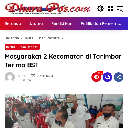
Langsung
ke
konten
Beranda
Utama
Pendidikan
Politik dan Pemerintaha
Beranda
Berita Pilihan Redaksi
Berita Pilihan Redaksi
Masyarakat 2 Kecamatan di Tanimbar
Terima BST
145
Admin
2 Min Baca
Juli 8, 2020