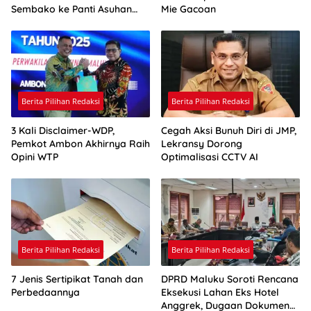
Sembako ke Panti Asuhan
Mie Gacoan
Pelita Kasih
Berita Pilihan Redaksi
Berita Pilihan Redaksi
3 Kali Disclaimer-WDP,
Cegah Aksi Bunuh Diri di JMP,
Pemkot Ambon Akhirnya Raih
Lekransy Dorong
Opini WTP
Optimalisasi CCTV AI
Berita Pilihan Redaksi
Berita Pilihan Redaksi
7 Jenis Sertipikat Tanah dan
DPRD Maluku Soroti Rencana
Perbedaannya
Eksekusi Lahan Eks Hotel
Anggrek, Dugaan Dokumen