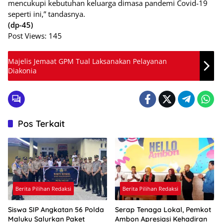
mencukupi kebutuhan keluarga dimasa pandemi Covid-19
seperti ini,” tandasnya.
(dp-45)
Post Views:
145
Majelis Jemaat GPM Tual Laksanakan Pelayanan
Diakonia
Pos Terkait
Berita Pilihan Redaksi
Berita Pilihan Redaksi
Siswa SIP Angkatan 56 Polda
Serap Tenaga Lokal, Pemkot
Maluku Salurkan Paket
Ambon Apresiasi Kehadiran