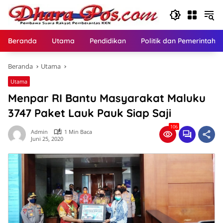
Langsung
ke
konten
Beranda
Utama
Pendidikan
Politik dan Pemerintaha
Beranda
Utama
Utama
Menpar RI Bantu Masyarakat Maluku
3747 Paket Lauk Pauk Siap Saji
106
Admin
1 Min Baca
Juni 25, 2020