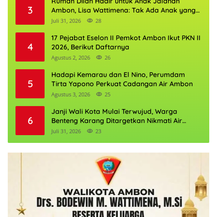
Rumah Dilan Hadir untuk Anak Jalanan
3
Ambon, Lisa Wattimena: Tak Ada Anak yang
Boleh Kehilangan Masa Depannya
Juli 31, 2026
28
17 Pejabat Eselon II Pemkot Ambon Ikut PKN II
4
2026, Berikut Daftarnya
Agustus 2, 2026
26
Hadapi Kemarau dan El Nino, Perumdam
5
Tirta Yapono Perkuat Cadangan Air Ambon
Agustus 3, 2026
25
Janji Wali Kota Mulai Terwujud, Warga
6
Benteng Karang Ditargetkan Nikmati Air
Bersih Pekan Kedua Agustus
Juli 31, 2026
23