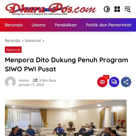
Langsung
ke
konten
Beranda
Utama
Pendidikan
Politik dan Pemerintaha
Beranda
Nasional
Nasional
Menpora Dito Dukung Penuh Program
SIWO PWI Pusat
147
Admin
3 Min Baca
Januari 11, 2024