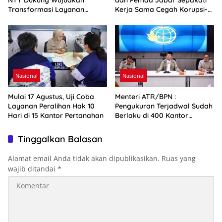
NTT Dukung Wujudkan
dan Pemda Jabar Sepakati
Transformasi Layanan
Kerja Sama Cegah Korupsi-
Pertanahan
Penguatan Ekonomi
Nasional
Nasional
Mulai 17 Agustus, Uji Coba
Menteri ATR/BPN :
Layanan Peralihan Hak 10
Pengukuran Terjadwal Sudah
Hari di 15 Kantor Pertanahan
Berlaku di 400 Kantor
Pertanahan
Tinggalkan Balasan
Alamat email Anda tidak akan dipublikasikan.
Ruas yang
wajib ditandai
*