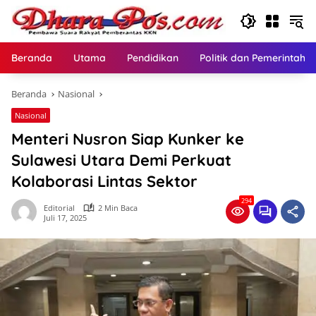
Langsung
ke
konten
Beranda
Utama
Pendidikan
Politik dan Pemerintaha
Beranda
Nasional
Nasional
Menteri Nusron Siap Kunker ke
Sulawesi Utara Demi Perkuat
Kolaborasi Lintas Sektor
294
Editorial
2 Min Baca
Juli 17, 2025