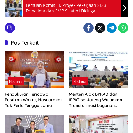
Temuan Komisi II, Proyek Pekerjaan SD 3
Tomalima dan SMP 9 Lateri Diduga
Bermasalah
Pos Terkait
Nasional
Nasional
Pengukuran Terjadwal
Menteri Ajak BPKAD dan
Pastikan Waktu, Masyarakat
IPPAT se-Jateng Wujudkan
Tak Perlu Tunggu Lama
Transformasi Layanan
Pertanahan