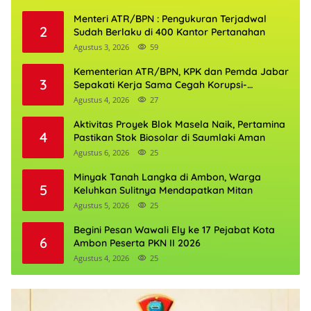
Menteri ATR/BPN : Pengukuran Terjadwal
2
Sudah Berlaku di 400 Kantor Pertanahan
Agustus 3, 2026
59
Kementerian ATR/BPN, KPK dan Pemda Jabar
3
Sepakati Kerja Sama Cegah Korupsi-
Penguatan Ekonomi
Agustus 4, 2026
27
Aktivitas Proyek Blok Masela Naik, Pertamina
4
Pastikan Stok Biosolar di Saumlaki Aman
Agustus 6, 2026
25
Minyak Tanah Langka di Ambon, Warga
5
Keluhkan Sulitnya Mendapatkan Mitan
Agustus 5, 2026
25
Begini Pesan Wawali Ely ke 17 Pejabat Kota
6
Ambon Peserta PKN II 2026
Agustus 4, 2026
25