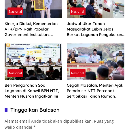
Nasional
Nasional
Kinerja Diakui, Kementerian
Jadwal Ukur Tanah
ATR/BPN Raih Popular
Masyarakat Lebih Jelas
Government Institutions
Berkat Layanan Pengukuran
Award 2026
Terjadwal
Nasional
Nasional
Beri Pengarahan Soal
Cegah Masalah, Menteri Ajak
Layanan di Kanwil BPN NTT,
Pemda se-NTT Percepat
Menteri Nusron Ingatkan Ini
Sertipikasi Tanah Rumah
Ibadah
Tinggalkan Balasan
Alamat email Anda tidak akan dipublikasikan.
Ruas yang
wajib ditandai
*