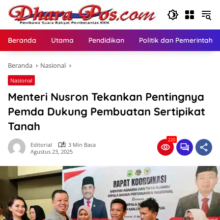
Langsung
ke
konten
Beranda
Utama
Pendidikan
Politik dan Pemerintaha
Beranda
Nasional
Nasional
Menteri Nusron Tekankan Pentingnya
Pemda Dukung Pembuatan Sertipikat
Tanah
220
Editorial
3 Min Baca
Agustus 23, 2025