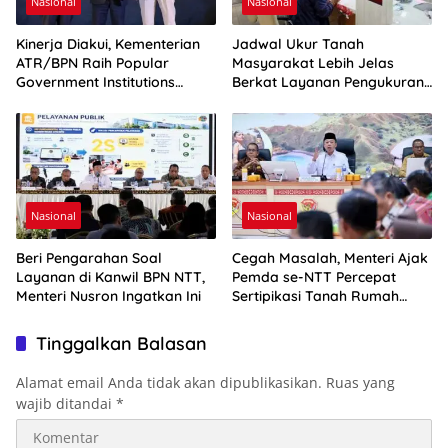
Nasional
Nasional
Kinerja Diakui, Kementerian
Jadwal Ukur Tanah
ATR/BPN Raih Popular
Masyarakat Lebih Jelas
Government Institutions
Berkat Layanan Pengukuran
Award 2026
Terjadwal
Nasional
Nasional
Beri Pengarahan Soal
Cegah Masalah, Menteri Ajak
Layanan di Kanwil BPN NTT,
Pemda se-NTT Percepat
Menteri Nusron Ingatkan Ini
Sertipikasi Tanah Rumah
Ibadah
Tinggalkan Balasan
Alamat email Anda tidak akan dipublikasikan.
Ruas yang
wajib ditandai
*