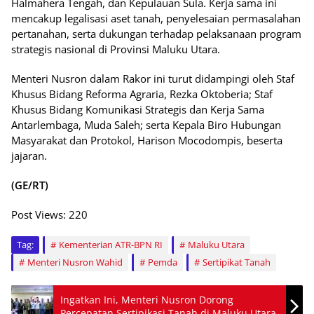
Halmahera Tengah, dan Kepulauan Sula. Kerja sama ini
mencakup legalisasi aset tanah, penyelesaian permasalahan
pertanahan, serta dukungan terhadap pelaksanaan program
strategis nasional di Provinsi Maluku Utara.
Menteri Nusron dalam Rakor ini turut didampingi oleh Staf
Khusus Bidang Reforma Agraria, Rezka Oktoberia; Staf
Khusus Bidang Komunikasi Strategis dan Kerja Sama
Antarlembaga, Muda Saleh; serta Kepala Biro Hubungan
Masyarakat dan Protokol, Harison Mocodompis, beserta
jajaran.
(GE/RT)
Post Views:
220
Tag:
Kementerian ATR-BPN RI
Maluku Utara
Menteri Nusron Wahid
Pemda
Sertipikat Tanah
Ingatkan Ini, Menteri Nusron Dorong
Percepatan Sertipikasi Tanah di Maluku Utara