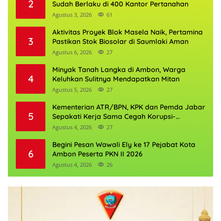
2
Sudah Berlaku di 400 Kantor Pertanahan
Agustus 3, 2026
61
Aktivitas Proyek Blok Masela Naik, Pertamina
3
Pastikan Stok Biosolar di Saumlaki Aman
Agustus 6, 2026
27
Minyak Tanah Langka di Ambon, Warga
4
Keluhkan Sulitnya Mendapatkan Mitan
Agustus 5, 2026
27
Kementerian ATR/BPN, KPK dan Pemda Jabar
5
Sepakati Kerja Sama Cegah Korupsi-
Penguatan Ekonomi
Agustus 4, 2026
27
Begini Pesan Wawali Ely ke 17 Pejabat Kota
6
Ambon Peserta PKN II 2026
Agustus 4, 2026
26