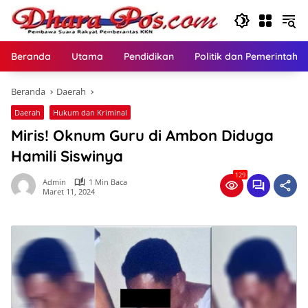
Langsung
ke
konten
Beranda
Utama
Pendidikan
Politik dan Pemerintaha
Beranda
Daerah
Daerah
Hukum dan Kriminal
Miris! Oknum Guru di Ambon Diduga
Hamili Siswinya
129
Admin
1 Min Baca
Maret 11, 2024