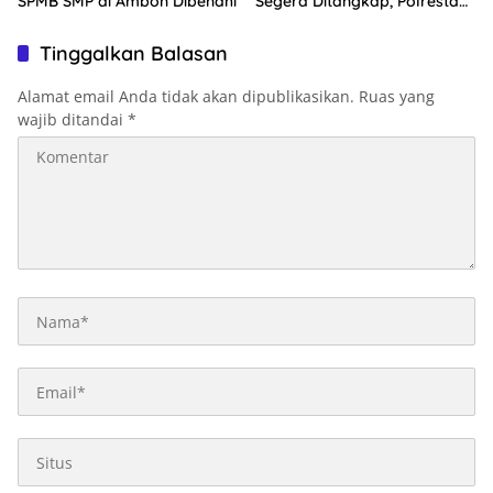
SPMB SMP di Ambon Dibenahi
Segera Ditangkap, Polresta
Ambon: Masih Tahap
Penyelidikan
Tinggalkan Balasan
Alamat email Anda tidak akan dipublikasikan.
Ruas yang
wajib ditandai
*