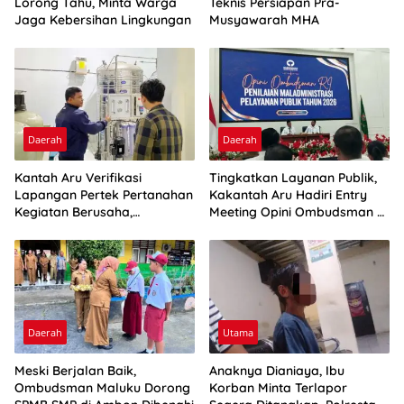
Lorong Tahu, Minta Warga
Teknis Persiapan Pra-
Jaga Kebersihan Lingkungan
Musyawarah MHA
Daerah
Daerah
Kantah Aru Verifikasi
Tingkatkan Layanan Publik,
Lapangan Pertek Pertanahan
Kakantah Aru Hadiri Entry
Kegiatan Berusaha,
Meeting Opini Ombudsman RI
Optimalkan Ini
2026
Daerah
Utama
Meski Berjalan Baik,
Anaknya Dianiaya, Ibu
Ombudsman Maluku Dorong
Korban Minta Terlapor