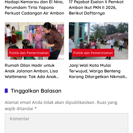
Hadapi Kemarau dan El Nino,
17 Pejabat Eselon II Pemkot
Perumdam Tirta Yapono
Ambon Ikut PKN II 2026,
Perkuat Cadangan Air Ambon
Berikut Daftarnya
Politik dan Pemerintahan
Politik dan Pemerintahan
Rumah Dilan Hadir untuk
Janji Wali Kota Mulai
Anak Jalanan Ambon, Lisa
Terwujud, Warga Benteng
Wattimena: Tak Ada Anak
Karang Ditargetkan Nikmati
yang Boleh Kehilangan Masa
Air Bersih Pekan Kedua
Depannya
Agustus
Tinggalkan Balasan
Alamat email Anda tidak akan dipublikasikan.
Ruas yang
wajib ditandai
*