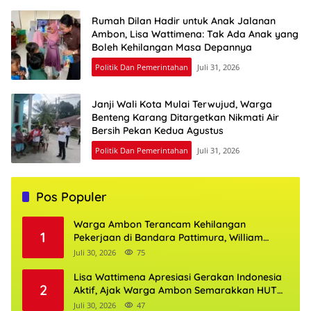
Rumah Dilan Hadir untuk Anak Jalanan
Ambon, Lisa Wattimena: Tak Ada Anak yang
Boleh Kehilangan Masa Depannya
Politik Dan Pemerintahan
Juli 31, 2026
Janji Wali Kota Mulai Terwujud, Warga
Benteng Karang Ditargetkan Nikmati Air
Bersih Pekan Kedua Agustus
Politik Dan Pemerintahan
Juli 31, 2026
Pos Populer
Warga Ambon Terancam Kehilangan
1
Pekerjaan di Bandara Pattimura, William
Mairuhu Desak Maskapai Utamakan Tenaga
Juli 30, 2026
75
Kerja Lokal
Lisa Wattimena Apresiasi Gerakan Indonesia
2
Aktif, Ajak Warga Ambon Semarakkan HUT
RI dan HUT Provinsi Maluku
Juli 30, 2026
47