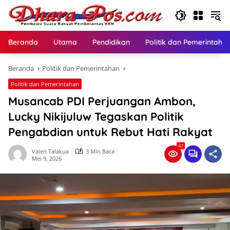
Langsung
ke
konten
Beranda
Utama
Pendidikan
Politik dan Pemerintaha
Beranda
Politik dan Pemerintahan
Politik dan Pemerintahan
Musancab PDI Perjuangan Ambon,
Lucky Nikijuluw Tegaskan Politik
Pengabdian untuk Rebut Hati Rakyat
47
Valen Talakua
3 Min Baca
Mei 9, 2026