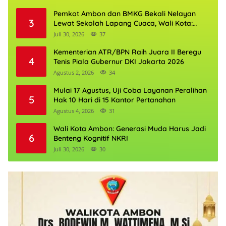
Pemkot Ambon dan BMKG Bekali Nelayan
3
Lewat Sekolah Lapang Cuaca, Wali Kota:
Keselamatan Harus Jadi Prioritas
Juli 30, 2026
37
Kementerian ATR/BPN Raih Juara II Beregu
4
Tenis Piala Gubernur DKI Jakarta 2026
Agustus 2, 2026
34
Mulai 17 Agustus, Uji Coba Layanan Peralihan
5
Hak 10 Hari di 15 Kantor Pertanahan
Agustus 4, 2026
31
Wali Kota Ambon: Generasi Muda Harus Jadi
6
Benteng Kognitif NKRI
Juli 30, 2026
30