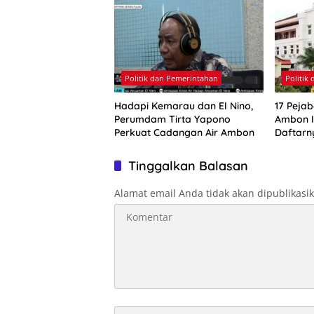
Politik dan Pemerintahan
Politik
Hadapi Kemarau dan El Nino,
17 Pejab
Perumdam Tirta Yapono
Ambon Ik
Perkuat Cadangan Air Ambon
Daftarn
Tinggalkan Balasan
Alamat email Anda tidak akan dipublikasi