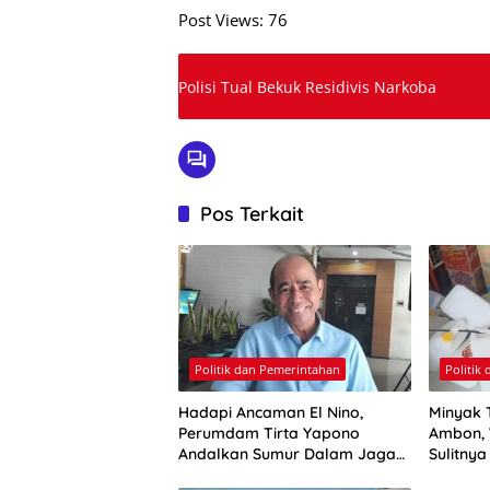
Post Views:
76
Polisi Tual Bekuk Residivis Narkoba
Pos Terkait
Politik dan Pemerintahan
Politik
Hadapi Ancaman El Nino,
Minyak 
Perumdam Tirta Yapono
Ambon, 
Andalkan Sumur Dalam Jaga
Sulitny
Pasokan Air Ambon