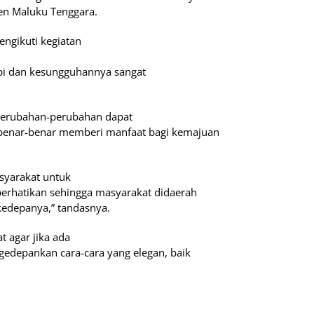
en Maluku Tenggara.
ngikuti kegiatan
dapi dan kesungguhannya sangat
perubahan-perubahan dapat
 benar-benar memberi manfaat bagi kemajuan
asyarakat untuk
 perhatikan sehingga masyarakat didaerah
kedepanya,” tandasnya.
t agar jika ada
gedepankan cara-cara yang elegan, baik