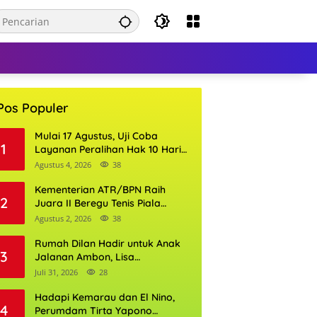
Pos Populer
Mulai 17 Agustus, Uji Coba
1
Layanan Peralihan Hak 10 Hari
di 15 Kantor Pertanahan
Agustus 4, 2026
38
Kementerian ATR/BPN Raih
2
Juara II Beregu Tenis Piala
Gubernur DKI Jakarta 2026
Agustus 2, 2026
38
Rumah Dilan Hadir untuk Anak
3
Jalanan Ambon, Lisa
Wattimena: Tak Ada Anak yang
Juli 31, 2026
28
Boleh Kehilangan Masa
Depannya
Hadapi Kemarau dan El Nino,
4
Perumdam Tirta Yapono