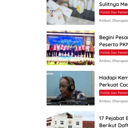
Sulitnya M
Politik Dan Pemer
Ambon, Dharapos.
Begini Pesa
Peserta PKN
Politik Dan Pemer
Ambon, Dharapos.
Hadapi Kem
Perkuat Ca
Politik Dan Pemer
Ambon, Dharapos
17 Pejabat 
Berikut Daf