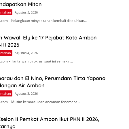
endapatkan Mitan
intahan
Agustus 5, 2026
com – Kelangkaan minyak tanah kembali dikeluhkan…
n Wawali Ely ke 17 Pejabat Kota Ambon
 II 2026
intahan
Agustus 4, 2026
com – Tantangan birokrasi saat ini semakin…
arau dan El Nino, Perumdam Tirta Yapono
dangan Air Ambon
intahan
Agustus 3, 2026
.com – Musim kemarau dan ancaman fenomena…
Eselon II Pemkot Ambon Ikut PKN II 2026,
tarnya