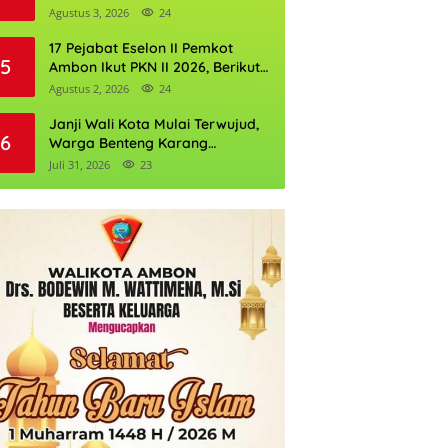
Perkuat Cadangan Air Ambon
Agustus 3, 2026
24
17 Pejabat Eselon II Pemkot
5
Ambon Ikut PKN II 2026, Berikut
Daftarnya
Agustus 2, 2026
24
Janji Wali Kota Mulai Terwujud,
6
Warga Benteng Karang
Ditargetkan Nikmati Air Bersih
Juli 31, 2026
23
Pekan Kedua Agustus