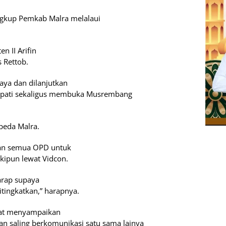
ngkup Pemkab Malra melalaui
n II Arifin
 Rettob.
aya dan dilanjutkan
Bupati sekaligus membuka Musrembang
peda Malra.
an semua OPD untuk
ipun lewat Vidcon.
arap supaya
tingkatkan,” harapnya.
pat menyampaikan
n saling berkomunikasi satu sama lainya