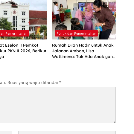
 dan Pemerintahan
Politik dan Pemerintahan
at Eselon II Pemkot
Rumah Dilan Hadir untuk Anak
ut PKN II 2026, Berikut
Jalanan Ambon, Lisa
ya
Wattimena: Tak Ada Anak yang
Boleh Kehilangan Masa
Depannya
kan.
Ruas yang wajib ditandai
*