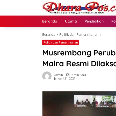
Langsung
ke
konten
Beranda
Utama
Pendidikan
Po
Beranda
Politik dan Pemerintahan
Politik dan Pemerintahan
Musrembang Perub
Malra Resmi Dilak
Admin
2 Min Baca
Januari 21, 2021