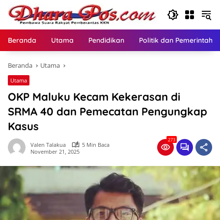
Langsung
ke
konten
Beranda
Utama
Pendidikan
Politik dan Pemerintaha
Beranda
Utama
Utama
OKP Maluku Kecam Kekerasan di
SRMA 40 dan Pemecatan Pengungkap
Kasus
273
Valen Talakua
5 Min Baca
November 21, 2025