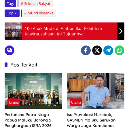
Tag:
Sekolah Rakyat
Topik:
Murid disetrika
100 Anak Muda di Ambon Ikut Pelatihan
Kewirausahaan, Ini Tujuannya
Pos Terkait
Utama
Utama
Pertamina Patra Niaga
Isu Provokasi Merebak,
Papua Maluku Borong 5
GASMEN Maluku Serukan
Penghargaan ISRA 2026
Warga Jaga Kamtibmas