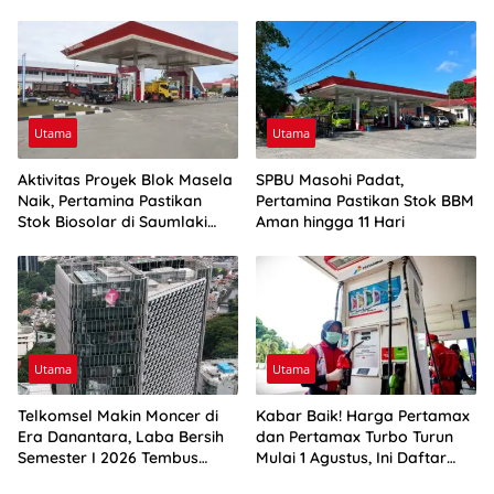
Utama
Utama
Aktivitas Proyek Blok Masela
SPBU Masohi Padat,
Naik, Pertamina Pastikan
Pertamina Pastikan Stok BBM
Stok Biosolar di Saumlaki
Aman hingga 11 Hari
Aman
Utama
Utama
Telkomsel Makin Moncer di
Kabar Baik! Harga Pertamax
Era Danantara, Laba Bersih
dan Pertamax Turbo Turun
Semester I 2026 Tembus
Mulai 1 Agustus, Ini Daftar
Rp10,4 Triliun
Harga BBM di Papua-Maluku