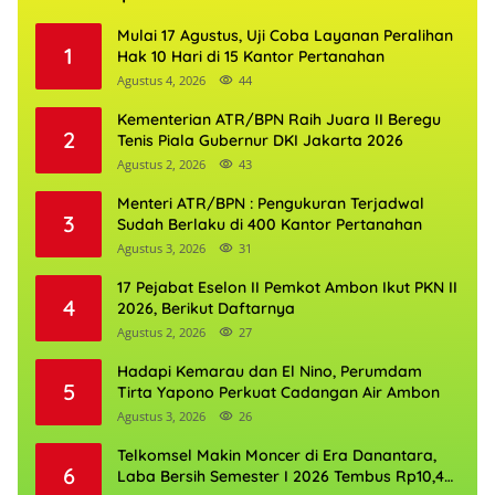
Mulai 17 Agustus, Uji Coba Layanan Peralihan
1
Hak 10 Hari di 15 Kantor Pertanahan
Agustus 4, 2026
44
Kementerian ATR/BPN Raih Juara II Beregu
2
Tenis Piala Gubernur DKI Jakarta 2026
Agustus 2, 2026
43
Menteri ATR/BPN : Pengukuran Terjadwal
3
Sudah Berlaku di 400 Kantor Pertanahan
Agustus 3, 2026
31
17 Pejabat Eselon II Pemkot Ambon Ikut PKN II
4
2026, Berikut Daftarnya
Agustus 2, 2026
27
Hadapi Kemarau dan El Nino, Perumdam
5
Tirta Yapono Perkuat Cadangan Air Ambon
Agustus 3, 2026
26
Telkomsel Makin Moncer di Era Danantara,
6
Laba Bersih Semester I 2026 Tembus Rp10,4