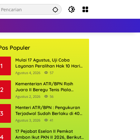
Pos Populer
Mulai 17 Agustus, Uji Coba
1
Layanan Peralihan Hak 10 Hari
di 15 Kantor Pertanahan
Agustus 4, 2026
57
Kementerian ATR/BPN Raih
2
Juara II Beregu Tenis Piala
Gubernur DKI Jakarta 2026
Agustus 2, 2026
56
Menteri ATR/BPN : Pengukuran
3
Terjadwal Sudah Berlaku di 400
Kantor Pertanahan
Agustus 3, 2026
41
17 Pejabat Eselon II Pemkot
4
Ambon Ikut PKN II 2026, Berikut