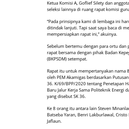
Ketua Komisi A, Goflief Silety dan anggo
seleksi lainnya di ruang rapat komisi gu
“Pada prinsipnya kami di lembaga ini h
ditindak lanjuti. Tapi saat saya baca d
mempersiapkan rapat ini,” akuinya.
Sebelum bertemu dengan para ortu dan pe
rapat bersama dengan pihak Badan Kep
(BKPSDM) setempat.
Rapat itu untuk mempertanyakan nama 8 
oleh PEM Akamigas berdasarkan Putusan 
36. K/69/BPP/2020 tentang Penetapan Ha
Baru Jalur Kerja Sama Politeknik Energi
yang disebut SK 36.
Ke 8 orang itu antara lain Steven Minanla
Batseba Yaran, Benri Lakburlawal, Crist
Jaflaun.