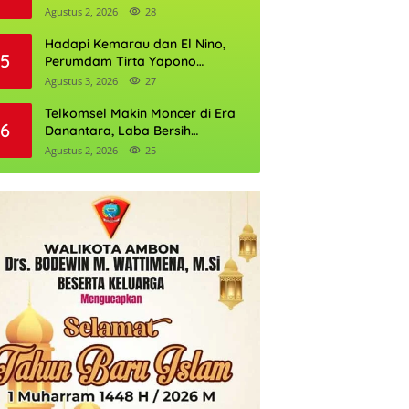
Daftarnya
Agustus 2, 2026
28
Hadapi Kemarau dan El Nino,
5
Perumdam Tirta Yapono
Perkuat Cadangan Air Ambon
Agustus 3, 2026
27
Telkomsel Makin Moncer di Era
6
Danantara, Laba Bersih
Semester I 2026 Tembus Rp10,4
Agustus 2, 2026
25
Triliun