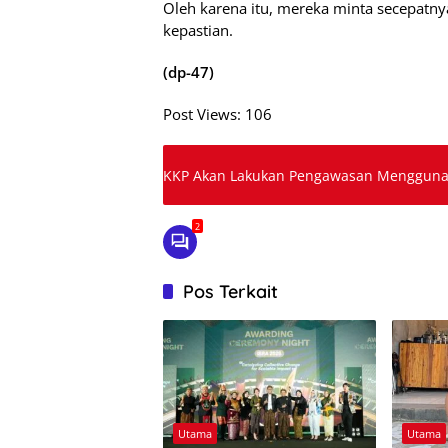
Oleh karena itu, mereka minta secepatny
kepastian.
(dp-47)
Post Views:
106
KKP Akan Lakukan Pengawasan Menggunak
2
Pos Terkait
Utama
Utama