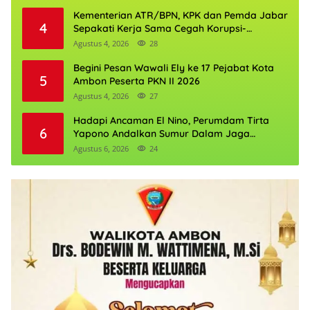
Kementerian ATR/BPN, KPK dan Pemda Jabar
4
Sepakati Kerja Sama Cegah Korupsi-
Penguatan Ekonomi
Agustus 4, 2026
28
Begini Pesan Wawali Ely ke 17 Pejabat Kota
5
Ambon Peserta PKN II 2026
Agustus 4, 2026
27
Hadapi Ancaman El Nino, Perumdam Tirta
6
Yapono Andalkan Sumur Dalam Jaga
Pasokan Air Ambon
Agustus 6, 2026
24