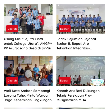
Daerah
Daerah
Usung Misi “Sejuta Cinta
Lantik Sejumlah Pejabat
untuk Cahaya Utara”, AMGPM
Eselon II, Bupati Aru
PP Aru Sasar 3 Desa di Sir-Sir
Tekankan Integritas-
Percepatan Kinerja
Daerah
Daerah
Wali Kota Ambon Sambangi
Kantah Aru Beri Dukungan
Lorong Tahu, Minta Warga
Teknis Persiapan Pra-
Jaga Kebersihan Lingkungan
Musyawarah MHA