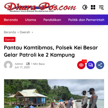
Langsung
ke
konten
Beranda
Utama
Pendidikan
Politik dan Pemerintaha
Beranda
Daerah
Daerah
Pantau Kamtibmas, Polsek Kei Besar
Gelar Patroli ke 2 Kampung
115
Admin
1 Min Baca
Juli 17, 2020