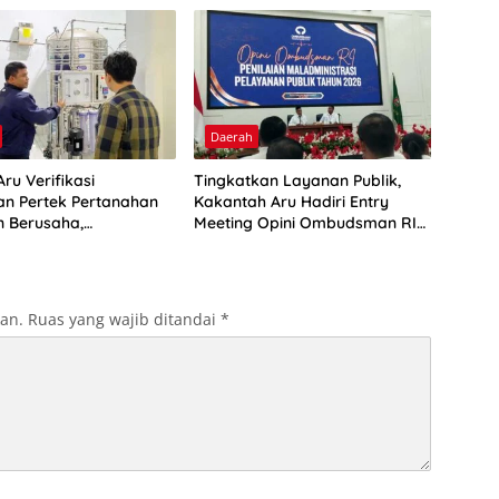
Daerah
ru Verifikasi
Tingkatkan Layanan Publik,
n Pertek Pertanahan
Kakantah Aru Hadiri Entry
n Berusaha,
Meeting Opini Ombudsman RI
kan Ini
2026
kan.
Ruas yang wajib ditandai
*