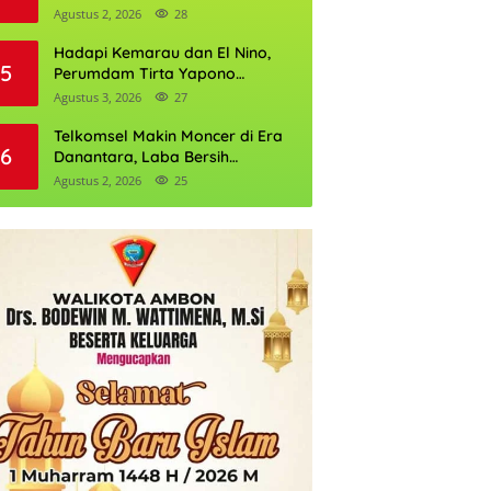
Daftarnya
Agustus 2, 2026
28
Hadapi Kemarau dan El Nino,
5
Perumdam Tirta Yapono
Perkuat Cadangan Air Ambon
Agustus 3, 2026
27
Telkomsel Makin Moncer di Era
6
Danantara, Laba Bersih
Semester I 2026 Tembus Rp10,4
Agustus 2, 2026
25
Triliun