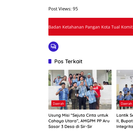
Post Views:
95
Badan Ketahanan Pangan Kota Tual Komi
Pos Terkait
Daerah
Daerah
Usung Misi “Sejuta Cinta untuk
Lantik 
Cahaya Utara”, AMGPM PP Aru
II, Bupa
Sasar 3 Desa di Sir-Sir
Integrit