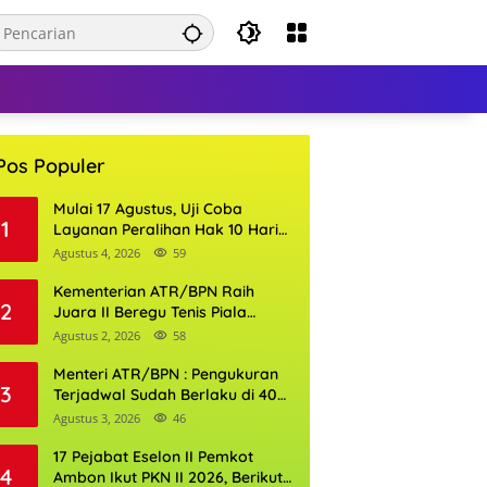
Pos Populer
Mulai 17 Agustus, Uji Coba
1
Layanan Peralihan Hak 10 Hari
di 15 Kantor Pertanahan
Agustus 4, 2026
59
Kementerian ATR/BPN Raih
2
Juara II Beregu Tenis Piala
Gubernur DKI Jakarta 2026
Agustus 2, 2026
58
Menteri ATR/BPN : Pengukuran
3
Terjadwal Sudah Berlaku di 400
Kantor Pertanahan
Agustus 3, 2026
46
17 Pejabat Eselon II Pemkot
4
Ambon Ikut PKN II 2026, Berikut