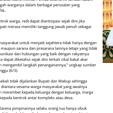
engah warganya dalam berbagai persoalan yang
ik.
trok warga, red) dapat diantisipasi sejak dini jika
upati merasa memiliki tanggung jawab penuh sebagai
syarakat untuk menjadi sejahtera tidak hanya dengan
 maupun sarana dan prasarana lainnya tetapi yang tidak
nikasi dan hubungan yang baik dengan rakyatnya
 dapat diketahui sejak dini terkait cikal bakal akar
an mengambil langkah penanganannya,” ungkap sumber
ggu (6/3).
sekali tidak dijalankan Bupati dan Wabup sehingga
 diantara sesama warga masyarakat yang awalnya
an merembet kepada keluarga dengan keluarga, marga
kepada bentrok antar kompleks atau desa.
? Karena pimpinannya selaku orang tua hanya sibuk