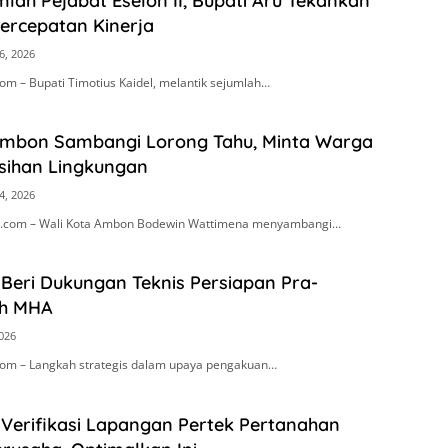
mlah Pejabat Eselon II, Bupati Aru Tekankan
Percepatan Kinerja
6, 2026
m – Bupati Timotius Kaidel, melantik sejumlah…
Ambon Sambangi Lorong Tahu, Minta Warga
sihan Lingkungan
4, 2026
.com – Wali Kota Ambon Bodewin Wattimena menyambangi…
Beri Dukungan Teknis Persiapan Pra-
h MHA
2026
om – Langkah strategis dalam upaya pengakuan…
 Verifikasi Lapangan Pertek Pertanahan