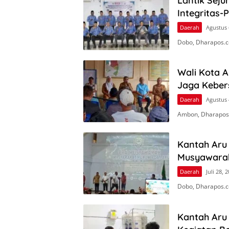
Lantik Seju
Integritas-
Daerah
Agustus 
Dobo, Dharapos.co
Wali Kota 
Jaga Keber
Daerah
Agustus 
Ambon, Dharapos
Kantah Aru 
Musyawara
Daerah
Juli 28, 
Dobo, Dharapos.c
Kantah Aru