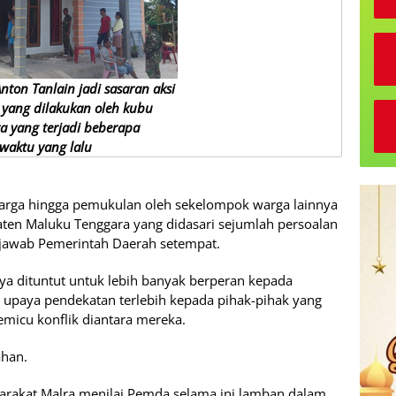
ton Tanlain jadi sasaran aksi
 yang dilakukan oleh kubu
ra yang terjadi beberapa
waktu yang lalu
warga hingga pemukulan oleh sekelompok warga lainnya
aten Maluku Tenggara yang didasari sejumlah persoalan
g jawab Pemerintah Daerah setempat.
nya dituntut untuk lebih banyak berperan kepada
upaya pendekatan terlebih kepada pihak-pihak yang
emicu konflik diantara mereka.
ahan.
arakat Malra menilai Pemda selama ini lamban dalam