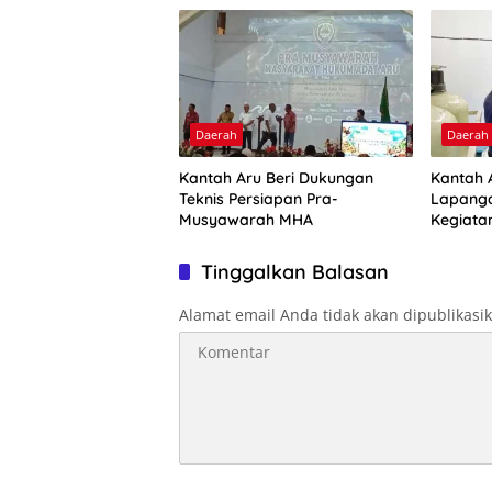
Daerah
Daerah
Kantah Aru Beri Dukungan
Kantah A
Teknis Persiapan Pra-
Lapanga
Musyawarah MHA
Kegiata
Optimal
Tinggalkan Balasan
Alamat email Anda tidak akan dipublikasi