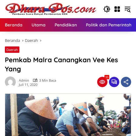
Langsung
ke
konten
Beranda
Utama
Pendidikan
Politik dan Pemerintaha
Beranda
Daerah
Daerah
Pemkab Malra Canangkan Vee Kes
Yang
99
Admin
3 Min Baca
Juli 11, 2020