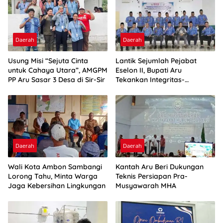
Daerah
Daerah
Usung Misi “Sejuta Cinta
Lantik Sejumlah Pejabat
untuk Cahaya Utara”, AMGPM
Eselon II, Bupati Aru
PP Aru Sasar 3 Desa di Sir-Sir
Tekankan Integritas-
Percepatan Kinerja
Daerah
Daerah
Wali Kota Ambon Sambangi
Kantah Aru Beri Dukungan
Lorong Tahu, Minta Warga
Teknis Persiapan Pra-
Jaga Kebersihan Lingkungan
Musyawarah MHA