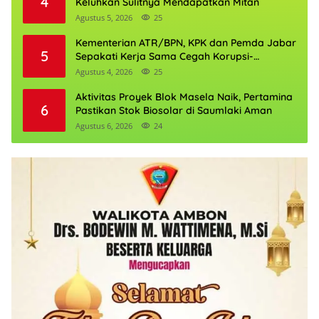
4
Keluhkan Sulitnya Mendapatkan Mitan
Agustus 5, 2026
25
Kementerian ATR/BPN, KPK dan Pemda Jabar
5
Sepakati Kerja Sama Cegah Korupsi-
Penguatan Ekonomi
Agustus 4, 2026
25
Aktivitas Proyek Blok Masela Naik, Pertamina
6
Pastikan Stok Biosolar di Saumlaki Aman
Agustus 6, 2026
24