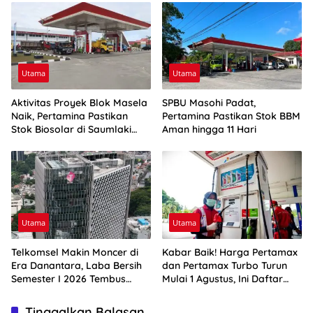
Utama
Utama
Aktivitas Proyek Blok Masela
SPBU Masohi Padat,
Naik, Pertamina Pastikan
Pertamina Pastikan Stok BBM
Stok Biosolar di Saumlaki
Aman hingga 11 Hari
Aman
Utama
Utama
Telkomsel Makin Moncer di
Kabar Baik! Harga Pertamax
Era Danantara, Laba Bersih
dan Pertamax Turbo Turun
Semester I 2026 Tembus
Mulai 1 Agustus, Ini Daftar
Rp10,4 Triliun
Harga BBM di Papua-Maluku
Tinggalkan Balasan