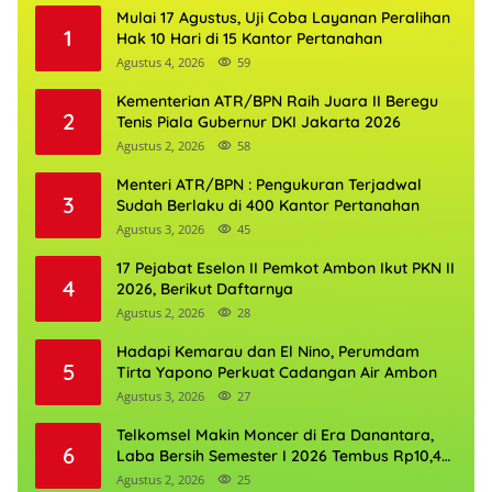
Mulai 17 Agustus, Uji Coba Layanan Peralihan
1
Hak 10 Hari di 15 Kantor Pertanahan
Agustus 4, 2026
59
Kementerian ATR/BPN Raih Juara II Beregu
2
Tenis Piala Gubernur DKI Jakarta 2026
Agustus 2, 2026
58
Menteri ATR/BPN : Pengukuran Terjadwal
3
Sudah Berlaku di 400 Kantor Pertanahan
Agustus 3, 2026
45
17 Pejabat Eselon II Pemkot Ambon Ikut PKN II
4
2026, Berikut Daftarnya
Agustus 2, 2026
28
Hadapi Kemarau dan El Nino, Perumdam
5
Tirta Yapono Perkuat Cadangan Air Ambon
Agustus 3, 2026
27
Telkomsel Makin Moncer di Era Danantara,
6
Laba Bersih Semester I 2026 Tembus Rp10,4
Triliun
Agustus 2, 2026
25