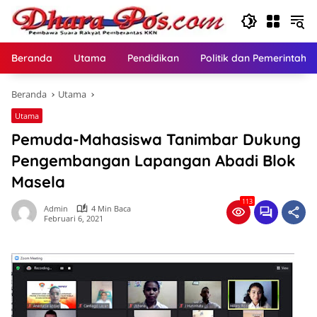
Langsung
ke
konten
Beranda
Utama
Pendidikan
Politik dan Pemerintaha
Beranda
Utama
Utama
Pemuda-Mahasiswa Tanimbar Dukung
Pengembangan Lapangan Abadi Blok
Masela
113
Admin
4 Min Baca
Februari 6, 2021