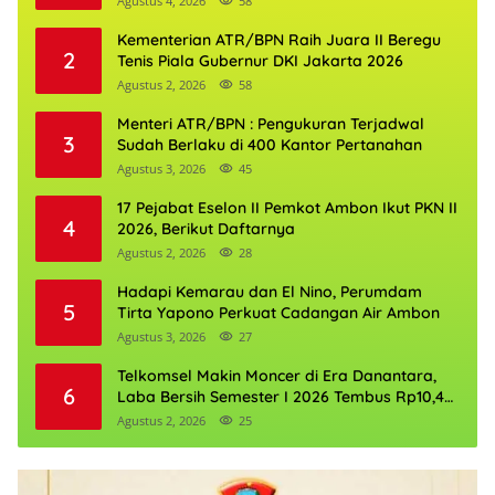
Agustus 4, 2026
58
Kementerian ATR/BPN Raih Juara II Beregu
2
Tenis Piala Gubernur DKI Jakarta 2026
Agustus 2, 2026
58
Menteri ATR/BPN : Pengukuran Terjadwal
3
Sudah Berlaku di 400 Kantor Pertanahan
Agustus 3, 2026
45
17 Pejabat Eselon II Pemkot Ambon Ikut PKN II
4
2026, Berikut Daftarnya
Agustus 2, 2026
28
Hadapi Kemarau dan El Nino, Perumdam
5
Tirta Yapono Perkuat Cadangan Air Ambon
Agustus 3, 2026
27
Telkomsel Makin Moncer di Era Danantara,
6
Laba Bersih Semester I 2026 Tembus Rp10,4
Triliun
Agustus 2, 2026
25