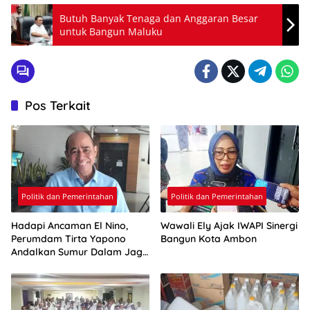
Butuh Banyak Tenaga dan Anggaran Besar
untuk Bangun Maluku
Pos Terkait
Politik dan Pemerintahan
Politik dan Pemerintahan
Hadapi Ancaman El Nino,
Wawali Ely Ajak IWAPI Sinergi
Perumdam Tirta Yapono
Bangun Kota Ambon
Andalkan Sumur Dalam Jaga
Pasokan Air Ambon