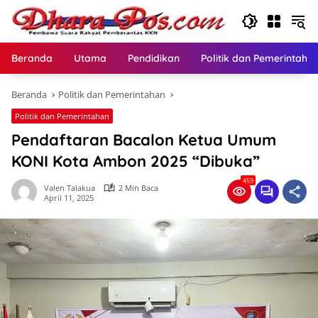
Langsung
ke
konten
Beranda
Utama
Pendidikan
Politik dan Pemerintaha
Beranda
Politik dan Pemerintahan
Politik dan Pemerintahan
Pendaftaran Bacalon Ketua Umum
KONI Kota Ambon 2025 “Dibuka”
459
Valen Talakua
2 Min Baca
April 11, 2025