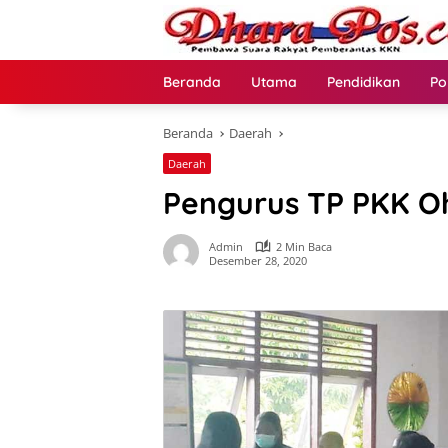
Langsung
ke
konten
Beranda
Utama
Pendidikan
Po
Beranda
Daerah
Daerah
Pengurus TP PKK Oh
Admin
2 Min Baca
Desember 28, 2020