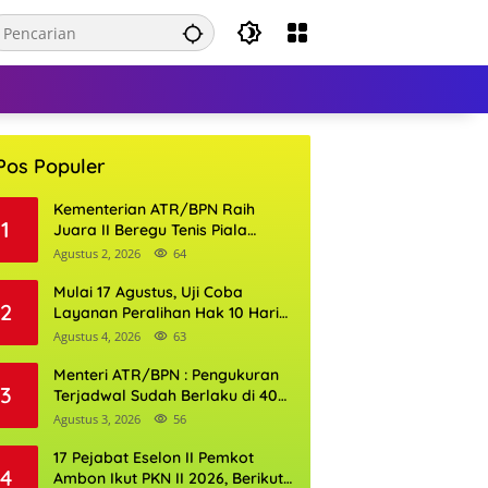
Pos Populer
Kementerian ATR/BPN Raih
1
Juara II Beregu Tenis Piala
Gubernur DKI Jakarta 2026
Agustus 2, 2026
64
Mulai 17 Agustus, Uji Coba
2
Layanan Peralihan Hak 10 Hari
di 15 Kantor Pertanahan
Agustus 4, 2026
63
Menteri ATR/BPN : Pengukuran
3
Terjadwal Sudah Berlaku di 400
Kantor Pertanahan
Agustus 3, 2026
56
17 Pejabat Eselon II Pemkot
4
Ambon Ikut PKN II 2026, Berikut