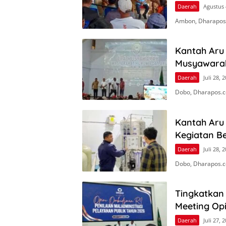
Daerah
Agustus 
Ambon, Dharapos
Kantah Aru 
Musyawara
Daerah
Juli 28, 
Dobo, Dharapos.c
Kantah Aru
Kegiatan Be
Daerah
Juli 28, 
Dobo, Dharapos.c
Tingkatkan 
Meeting Op
Daerah
Juli 27, 