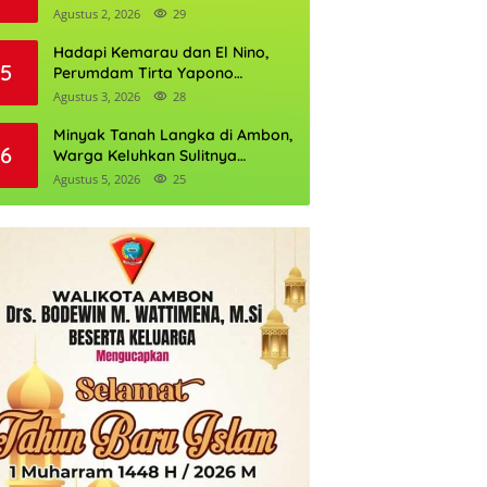
Daftarnya
Agustus 2, 2026
29
Hadapi Kemarau dan El Nino,
5
Perumdam Tirta Yapono
Perkuat Cadangan Air Ambon
Agustus 3, 2026
28
Minyak Tanah Langka di Ambon,
6
Warga Keluhkan Sulitnya
Mendapatkan Mitan
Agustus 5, 2026
25