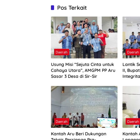
Pos Terkait
Daerah
Daerah
Usung Misi “Sejuta Cinta untuk
Lantik 
Cahaya Utara”, AMGPM PP Aru
II, Bupa
Sasar 3 Desa di Sir-Sir
Integrit
Daerah
Daerah
Kantah Aru Beri Dukungan
Kantah A
Teknis Persiapan Pra-
Lapanga