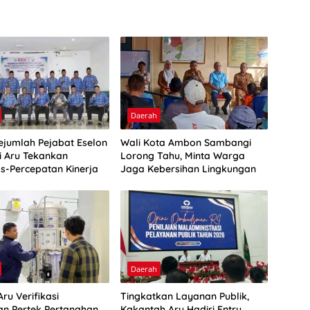
Daerah
Sejumlah Pejabat Eselon
Wali Kota Ambon Sambangi
ti Aru Tekankan
Lorong Tahu, Minta Warga
as-Percepatan Kinerja
Jaga Kebersihan Lingkungan
Daerah
ru Verifikasi
Tingkatkan Layanan Publik,
n Pertek Pertanahan
Kakantah Aru Hadiri Entry