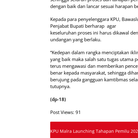
dengan baik dan lancar sesuai harapan b
Kepada para penyelenggara KPU, Bawaslu s
Penjabat Bupati berharap
agar
keseluruhan proses ini harus dikawal de
undangan yang berlaku.
“Kedepan dalam rangka menciptakan ikl
yang baik maka salah satu tugas utama pe
terus mengawasi dan memberikan pencera
benar kepada masyarakat, sehingga dih
berujung pada gangguan kamtibmas sela
tutupnya.
(dp-18)
Post Views:
91
KPU Malra Launching Tahapan Pemilu 202