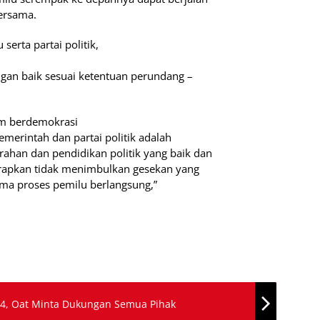
ersama.
erta partai politik,
ngan baik sesuai ketentuan perundang –
im berdemokrasi
merintah dan partai politik adalah
han dan pendidikan politik yang baik dan
arapkan tidak menimbulkan gesekan yang
ma proses pemilu berlangsung,”
4, Oat Minta Dukungan Semua Pihak