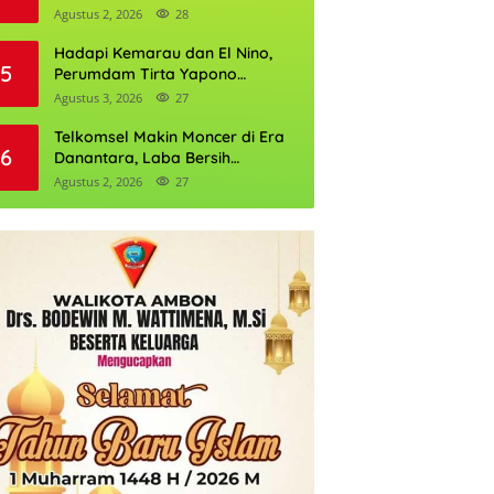
Daftarnya
Agustus 2, 2026
28
Hadapi Kemarau dan El Nino,
5
Perumdam Tirta Yapono
Perkuat Cadangan Air Ambon
Agustus 3, 2026
27
Telkomsel Makin Moncer di Era
6
Danantara, Laba Bersih
Semester I 2026 Tembus Rp10,4
Agustus 2, 2026
27
Triliun