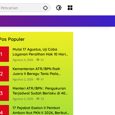
Pos Populer
Mulai 17 Agustus, Uji Coba
1
Layanan Peralihan Hak 10 Hari
di 15 Kantor Pertanahan
Agustus 4, 2026
61
Kementerian ATR/BPN Raih
2
Juara II Beregu Tenis Piala
Gubernur DKI Jakarta 2026
Agustus 2, 2026
61
Menteri ATR/BPN : Pengukuran
3
Terjadwal Sudah Berlaku di 400
Kantor Pertanahan
Agustus 3, 2026
53
17 Pejabat Eselon II Pemkot
4
Ambon Ikut PKN II 2026, Berikut