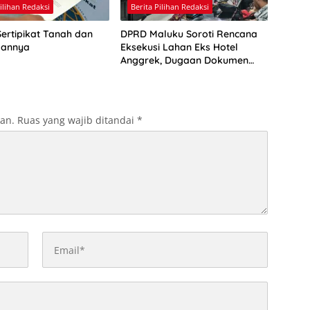
Pilihan Redaksi
Berita Pilihan Redaksi
Sertipikat Tanah dan
DPRD Maluku Soroti Rencana
aannya
Eksekusi Lahan Eks Hotel
Anggrek, Dugaan Dokumen
Palsu Jadi Perhatian
kan.
Ruas yang wajib ditandai
*