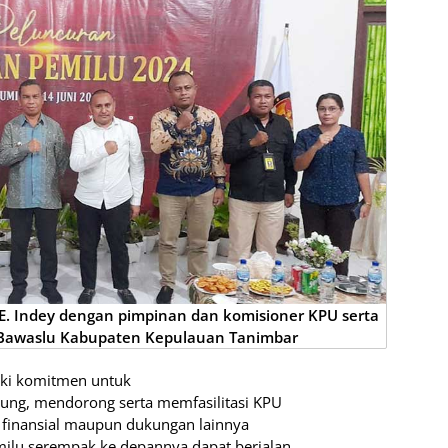
 E. Indey dengan pimpinan dan komisioner KPU serta
 Bawaslu Kabupaten Kepulauan Tanimbar
iki komitmen untuk
ng, mendorong serta memfasilitasi KPU
 finansial maupun dukungan lainnya
milu serempak ke depannya dapat berjalan