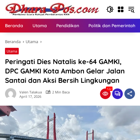
Langsung
ke
konten
Beranda
Utama
Pendidikan
Politik dan Pemerintaha
Beranda
Utama
Utama
Peringati Dies Natalis ke-64 GAMKI,
DPC GAMKI Kota Ambon Gelar Jalan
Santai dan Aksi Bersih Lingkungan
122
Valen Talakua
2 Min Baca
April 17, 2026