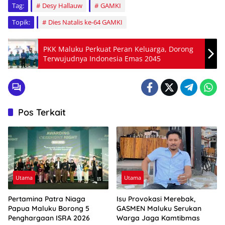
Tag:
Desy Hallauw
GAMKI
Topik:
Dies Natalis ke-64 GAMKI
PKK Maluku Perkuat Peran Keluarga, Dorong
Terwujudnya Indonesia Emas 2045
Pos Terkait
Utama
Utama
Pertamina Patra Niaga
Isu Provokasi Merebak,
Papua Maluku Borong 5
GASMEN Maluku Serukan
Penghargaan ISRA 2026
Warga Jaga Kamtibmas