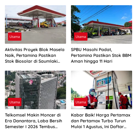
Utama
Utama
Aktivitas Proyek Blok Masela
SPBU Masohi Padat,
Naik, Pertamina Pastikan
Pertamina Pastikan Stok BBM
Stok Biosolar di Saumlaki
Aman hingga 11 Hari
Aman
Utama
Utama
Telkomsel Makin Moncer di
Kabar Baik! Harga Pertamax
Era Danantara, Laba Bersih
dan Pertamax Turbo Turun
Semester I 2026 Tembus
Mulai 1 Agustus, Ini Daftar
Rp10,4 Triliun
Harga BBM di Papua-Maluku