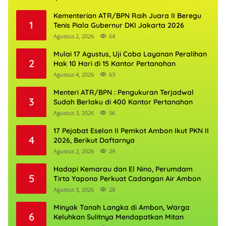
Kementerian ATR/BPN Raih Juara II Beregu
1
Tenis Piala Gubernur DKI Jakarta 2026
Agustus 2, 2026
64
Mulai 17 Agustus, Uji Coba Layanan Peralihan
2
Hak 10 Hari di 15 Kantor Pertanahan
Agustus 4, 2026
63
Menteri ATR/BPN : Pengukuran Terjadwal
3
Sudah Berlaku di 400 Kantor Pertanahan
Agustus 3, 2026
56
17 Pejabat Eselon II Pemkot Ambon Ikut PKN II
4
2026, Berikut Daftarnya
Agustus 2, 2026
29
Hadapi Kemarau dan El Nino, Perumdam
5
Tirta Yapono Perkuat Cadangan Air Ambon
Agustus 3, 2026
28
Minyak Tanah Langka di Ambon, Warga
6
Keluhkan Sulitnya Mendapatkan Mitan