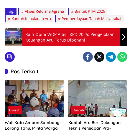
Tag:
Akses Reforma Agraria
Bimtek PTM 2026
Kantah Kepulauan Aru
Pemberdayaan Tanah Masyarakat
Raih Opini WDP Atas LKPD 2025: Pengelolaan
Keuangan Aru Terus Dibenahi
Pos Terkait
Daerah
Daerah
Wali Kota Ambon Sambangi
Kantah Aru Beri Dukungan
Lorong Tahu, Minta Warga
Teknis Persiapan Pra-