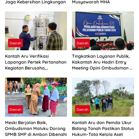
Jaga Kebersihan Lingkungan
Musyawarah MHA
Daerah
Daerah
Kantah Aru Verifikasi
Tingkatkan Layanan Publik,
Lapangan Pertek Pertanahan
Kakantah Aru Hadiri Entry
Kegiatan Berusaha,
Meeting Opini Ombudsman RI
Optimalkan Ini
2026
Daerah
Daerah
Meski Berjalan Baik,
Kantah Aru dan Pemda Ukur
Ombudsman Maluku Dorong
Bidang Tanah Pastikan Status
SPMB SMP di Ambon Dibenahi
Hukum-Tata Kelola Aset