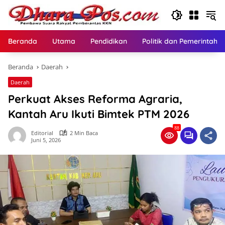
Langsung
ke
konten
Beranda
Utama
Pendidikan
Politik dan Pemerintaha
Beranda
Daerah
Daerah
Perkuat Akses Reforma Agraria,
Kantah Aru Ikuti Bimtek PTM 2026
88
Editorial
2 Min Baca
Juni 5, 2026