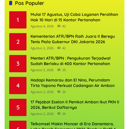
Pos Populer
Mulai 17 Agustus, Uji Coba Layanan Peralihan
1
Hak 10 Hari di 15 Kantor Pertanahan
Agustus 4, 2026
42
Kementerian ATR/BPN Raih Juara II Beregu
2
Tenis Piala Gubernur DKI Jakarta 2026
Agustus 2, 2026
42
Menteri ATR/BPN : Pengukuran Terjadwal
3
Sudah Berlaku di 400 Kantor Pertanahan
Agustus 3, 2026
29
Hadapi Kemarau dan El Nino, Perumdam
4
Tirta Yapono Perkuat Cadangan Air Ambon
Agustus 3, 2026
26
17 Pejabat Eselon II Pemkot Ambon Ikut PKN II
5
2026, Berikut Daftarnya
Agustus 2, 2026
26
Telkomsel Makin Moncer di Era Danantara,