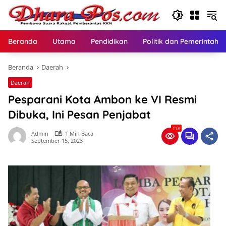
Langsung
ke
konten
Beranda
Utama
Pendidikan
Politik dan Pemerintaha
Beranda
Daerah
Daerah
Pesparani Kota Ambon ke VI Resmi
Dibuka, Ini Pesan Penjabat
118
Admin
1 Min Baca
September 15, 2023