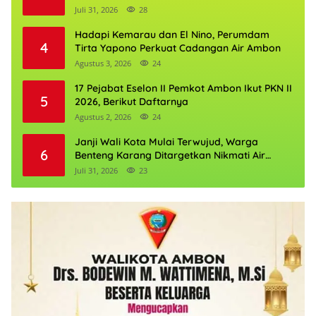
Boleh Kehilangan Masa Depannya
Juli 31, 2026
28
Hadapi Kemarau dan El Nino, Perumdam
4
Tirta Yapono Perkuat Cadangan Air Ambon
Agustus 3, 2026
24
17 Pejabat Eselon II Pemkot Ambon Ikut PKN II
5
2026, Berikut Daftarnya
Agustus 2, 2026
24
Janji Wali Kota Mulai Terwujud, Warga
6
Benteng Karang Ditargetkan Nikmati Air
Bersih Pekan Kedua Agustus
Juli 31, 2026
23