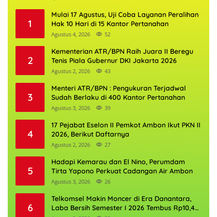
Mulai 17 Agustus, Uji Coba Layanan Peralihan
1
Hak 10 Hari di 15 Kantor Pertanahan
Agustus 4, 2026
52
Kementerian ATR/BPN Raih Juara II Beregu
2
Tenis Piala Gubernur DKI Jakarta 2026
Agustus 2, 2026
43
Menteri ATR/BPN : Pengukuran Terjadwal
3
Sudah Berlaku di 400 Kantor Pertanahan
Agustus 3, 2026
39
17 Pejabat Eselon II Pemkot Ambon Ikut PKN II
4
2026, Berikut Daftarnya
Agustus 2, 2026
27
Hadapi Kemarau dan El Nino, Perumdam
5
Tirta Yapono Perkuat Cadangan Air Ambon
Agustus 3, 2026
26
Telkomsel Makin Moncer di Era Danantara,
6
Laba Bersih Semester I 2026 Tembus Rp10,4