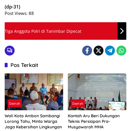
(dp-31)
Post Views:
88
Tiga Anggota Polri di Tanimbar Dipecat
Pos Terkait
Daerah
Daerah
Wali Kota Ambon Sambangi
Kantah Aru Beri Dukungan
Lorong Tahu, Minta Warga
Teknis Persiapan Pra-
Jaga Kebersihan Lingkungan
Musyawarah MHA