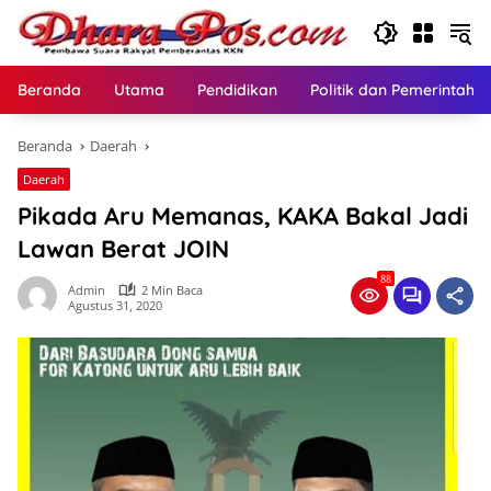
Langsung
ke
konten
Beranda
Utama
Pendidikan
Politik dan Pemerintaha
Beranda
Daerah
Daerah
Pikada Aru Memanas, KAKA Bakal Jadi
Lawan Berat JOIN
88
Admin
2 Min Baca
Agustus 31, 2020