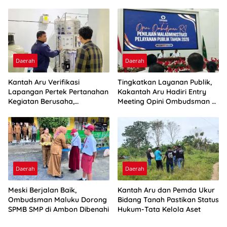
Daerah
Daerah
Kantah Aru Verifikasi
Tingkatkan Layanan Publik,
Lapangan Pertek Pertanahan
Kakantah Aru Hadiri Entry
Kegiatan Berusaha,
Meeting Opini Ombudsman RI
Optimalkan Ini
2026
Daerah
Daerah
Meski Berjalan Baik,
Kantah Aru dan Pemda Ukur
Ombudsman Maluku Dorong
Bidang Tanah Pastikan Status
SPMB SMP di Ambon Dibenahi
Hukum-Tata Kelola Aset