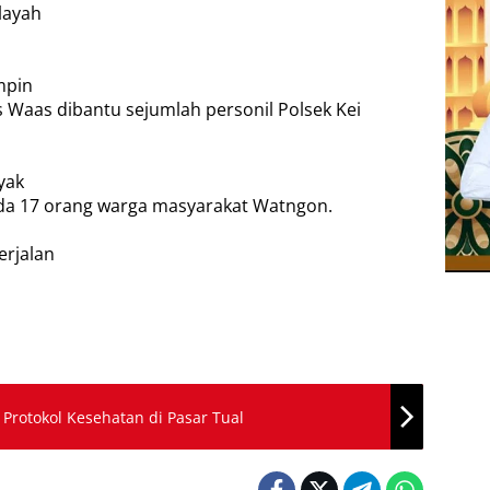
layah
mpin
s Waas dibantu sejumlah personil Polsek Kei
yak
ada 17 orang warga masyarakat Watngon.
erjalan
 Protokol Kesehatan di Pasar Tual