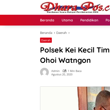
Langsung
ke
konten
Beranda
Utama
Pendidikan
Po
Beranda
Daerah
Daerah
Polsek Kei Kecil Ti
Ohoi Watngon
Admin
1 Min Baca
Agustus 20, 2020