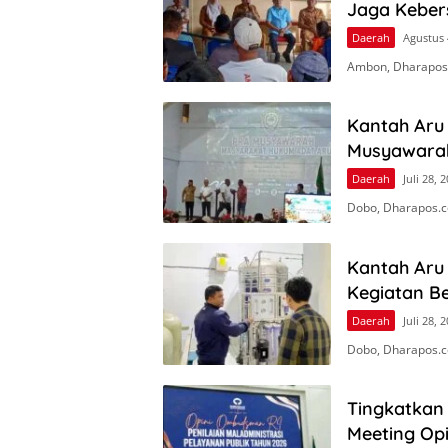
Jaga Keber
Daerah
Agustus 
Ambon, Dharapos
Kantah Aru 
Musyawara
Daerah
Juli 28, 
Dobo, Dharapos.c
Kantah Aru
Kegiatan Be
Daerah
Juli 28, 
Dobo, Dharapos.c
Tingkatkan 
Meeting Op