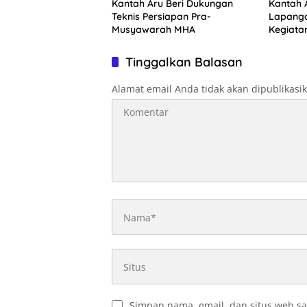
Kantah Aru Beri Dukungan
Kantah A
Teknis Persiapan Pra-
Lapanga
Musyawarah MHA
Kegiata
Optimal
Tinggalkan Balasan
Alamat email Anda tidak akan dipublikasi
Simpan nama, email, dan situs web sa