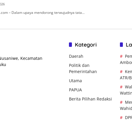
2026
.com – Dalam upaya mendorong terwujudnya tata…
Kategori
La
Daerah
Pem
 Nusaniwe, Kecamatan
Ambo
uku
Politik dan
Pemerintahan
Kem
ATR/
Utama
Wal
PAPUA
Watti
Berita Pilihan Redaksi
Men
Wahi
DP