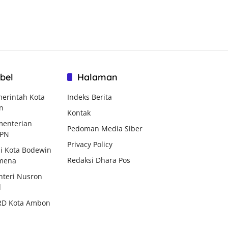
bel
Halaman
erintah Kota
Indeks Berita
n
Kontak
enterian
Pedoman Media Siber
BPN
Privacy Policy
i Kota Bodewin
Redaksi Dhara Pos
mena
teri Nusron
d
RD Kota Ambon