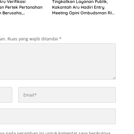
ru Verifikasi
Tingkatkan Layanan Publik,
n Pertek Pertanahan
Kakantah Aru Hadiri Entry
n Berusaha,
Meeting Opini Ombudsman RI
kan Ini
2026
kan.
Ruas yang wajib ditandai
*
ya pada peramban ini untuk komentar saya berikutnya.