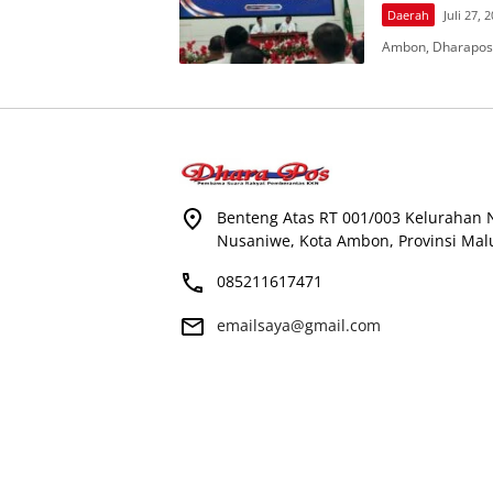
Daerah
Juli 27, 
Ambon, Dharapos
Benteng Atas RT 001/003 Kelurahan
Nusaniwe, Kota Ambon, Provinsi Mal
085211617471
emailsaya@gmail.com