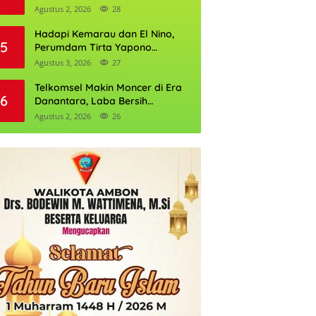
Daftarnya
Agustus 2, 2026
28
Hadapi Kemarau dan El Nino,
5
Perumdam Tirta Yapono
Perkuat Cadangan Air Ambon
Agustus 3, 2026
27
Telkomsel Makin Moncer di Era
6
Danantara, Laba Bersih
Semester I 2026 Tembus Rp10,4
Agustus 2, 2026
26
Triliun