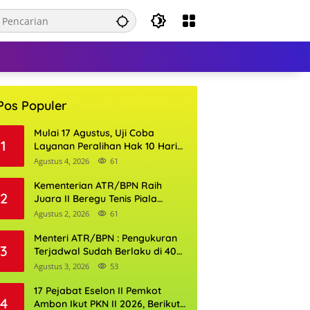
Pos Populer
Mulai 17 Agustus, Uji Coba
1
Layanan Peralihan Hak 10 Hari
di 15 Kantor Pertanahan
Agustus 4, 2026
61
Kementerian ATR/BPN Raih
2
Juara II Beregu Tenis Piala
Gubernur DKI Jakarta 2026
Agustus 2, 2026
61
Menteri ATR/BPN : Pengukuran
3
Terjadwal Sudah Berlaku di 400
Kantor Pertanahan
Agustus 3, 2026
53
17 Pejabat Eselon II Pemkot
4
Ambon Ikut PKN II 2026, Berikut