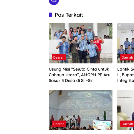
Pos Terkait
Daerah
Daerah
Usung Misi “Sejuta Cinta untuk
Lantik 
Cahaya Utara”, AMGPM PP Aru
II, Bupa
Sasar 3 Desa di Sir-Sir
Integrit
Daerah
Daerah