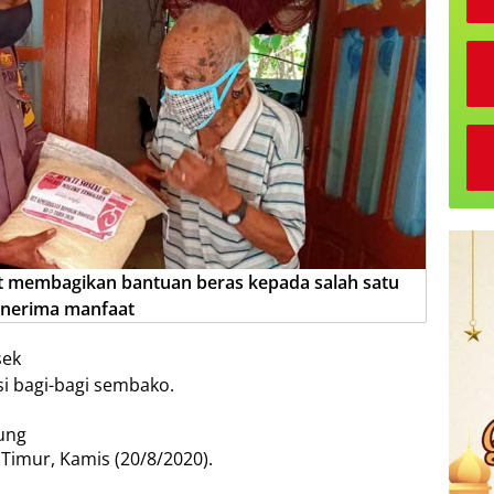
at membagikan bantuan beras kepada salah satu
nerima manfaat
sek
si bagi-bagi sembako.
sung
Timur, Kamis (20/8/2020).