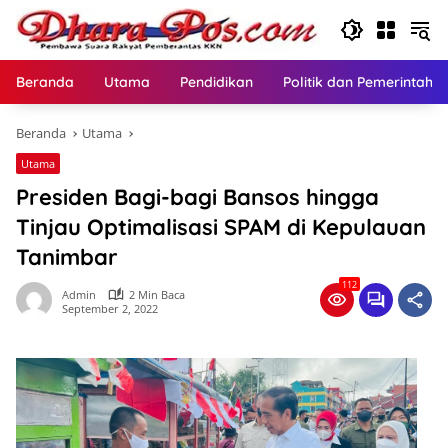
Langsung
ke
konten
Beranda
Utama
Pendidikan
Politik dan Pemerintaha
Beranda
Utama
Utama
Presiden Bagi-bagi Bansos hingga
Tinjau Optimalisasi SPAM di Kepulauan
Tanimbar
112
Admin
2 Min Baca
September 2, 2022