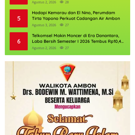
Agustus 2, 2026
28
Hadapi Kemarau dan El Nino, Perumdam
5
Tirta Yapono Perkuat Cadangan Air Ambon
Agustus 3, 2026
27
Telkomsel Makin Moncer di Era Danantara,
6
Laba Bersih Semester I 2026 Tembus Rp10,4
Triliun
Agustus 2, 2026
27