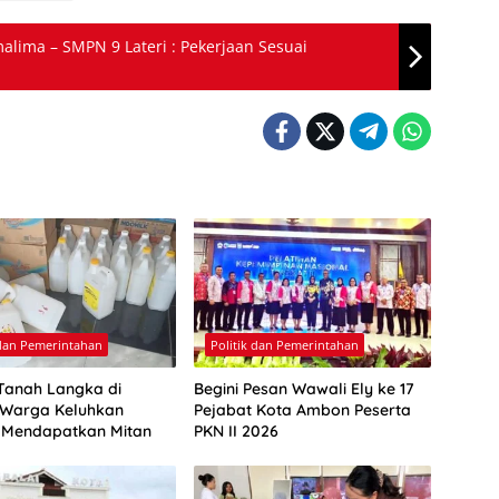
lima – SMPN 9 Lateri : Pekerjaan Sesuai
 dan Pemerintahan
Politik dan Pemerintahan
Tanah Langka di
Begini Pesan Wawali Ely ke 17
Warga Keluhkan
Pejabat Kota Ambon Peserta
a Mendapatkan Mitan
PKN II 2026