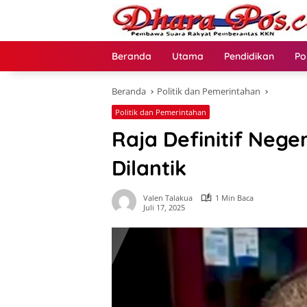
Langsung
ke
konten
Beranda
Utama
Pendidikan
Po
Beranda
Politik dan Pemerintahan
Politik dan Pemerintahan
Raja Definitif Nege
Dilantik
Valen Talakua
1 Min Baca
Juli 17, 2025