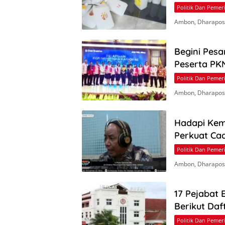
Politik Dan Pemer
Ambon, Dharapos.
Begini Pesa
Peserta PKN
Politik Dan Pemer
Ambon, Dharapos.
Hadapi Kem
Perkuat Ca
Politik Dan Pemer
Ambon, Dharapos
17 Pejabat 
Berikut Daf
Politik Dan Pemer