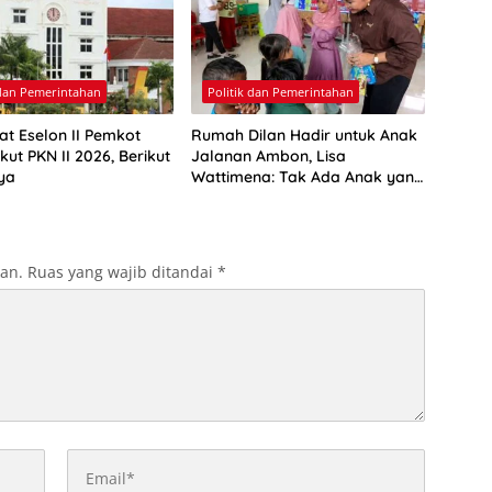
 dan Pemerintahan
Politik dan Pemerintahan
at Eselon II Pemkot
Rumah Dilan Hadir untuk Anak
ut PKN II 2026, Berikut
Jalanan Ambon, Lisa
ya
Wattimena: Tak Ada Anak yang
Boleh Kehilangan Masa
Depannya
kan.
Ruas yang wajib ditandai
*