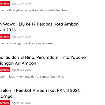
intahan
Agustus 5, 2026
com – Kelangkaan minyak tanah kembali dikeluhkan…
n Wawali Ely ke 17 Pejabat Kota Ambon
 II 2026
intahan
Agustus 4, 2026
com – Tantangan birokrasi saat ini semakin…
arau dan El Nino, Perumdam Tirta Yapono
dangan Air Ambon
intahan
Agustus 3, 2026
.com – Musim kemarau dan ancaman fenomena…
Eselon II Pemkot Ambon Ikut PKN II 2026,
tarnya
intahan
Agustus 2, 2026