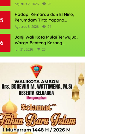
Daftarnya
Agustus 2, 2026
26
Hadapi Kemarau dan El Nino,
5
Perumdam Tirta Yapono
Perkuat Cadangan Air Ambon
Agustus 3, 2026
24
Janji Wali Kota Mulai Terwujud,
6
Warga Benteng Karang
Ditargetkan Nikmati Air Bersih
Juli 31, 2026
23
Pekan Kedua Agustus