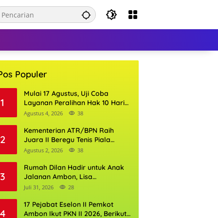
Pos Populer
Mulai 17 Agustus, Uji Coba
1
Layanan Peralihan Hak 10 Hari
di 15 Kantor Pertanahan
Agustus 4, 2026
38
Kementerian ATR/BPN Raih
2
Juara II Beregu Tenis Piala
Gubernur DKI Jakarta 2026
Agustus 2, 2026
38
Rumah Dilan Hadir untuk Anak
3
Jalanan Ambon, Lisa
Wattimena: Tak Ada Anak yang
Juli 31, 2026
28
Boleh Kehilangan Masa
Depannya
17 Pejabat Eselon II Pemkot
4
Ambon Ikut PKN II 2026, Berikut