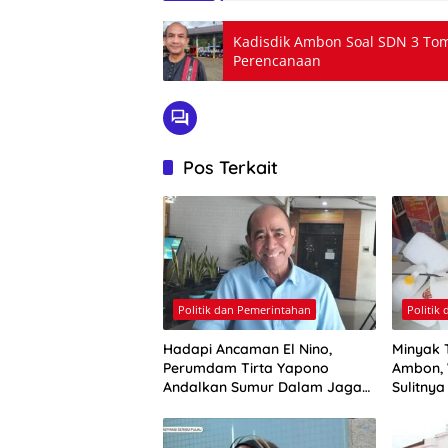
Kadisdik Ambon Soal SDN 3 Toma
Perencanaan
Pos Terkait
Politik dan Pemerintahan
Politik
Hadapi Ancaman El Nino,
Minyak 
Perumdam Tirta Yapono
Ambon, 
Andalkan Sumur Dalam Jaga
Sulitny
Pasokan Air Ambon