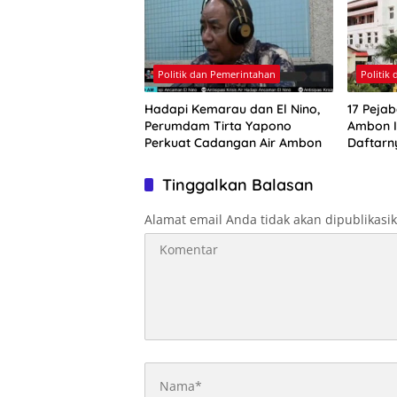
Politik dan Pemerintahan
Politik
Hadapi Kemarau dan El Nino,
17 Pejab
Perumdam Tirta Yapono
Ambon Ik
Perkuat Cadangan Air Ambon
Daftarn
Tinggalkan Balasan
Alamat email Anda tidak akan dipublikasi