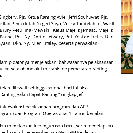
ingkery, Pjs. Ketua Ranting Aviel, Jefri Souhuwat, Pjs.
akilan Pemerintah Negeri Soya, Vecky Tamtelahitu, Wakil
rury Pesulima (Mewakili Ketua Majelis Jemaat), Majelis
Pauno, Pnt. Ny. Dortje Letwory, Pnt. Yosi de Fretes, Dkn.
aan, Dkn. Ny. Mien Titaley, beserta perwakilan-
 dalam pidatonya menjelaskan, bahwasannya pelaksanaan
akukan setelah melalui mekanisme pemekaran ranting
.
elah dilewati sehingga sampai hari ini bisa
 Ranting yakni Rapat Ranting,” ungkap Jefri.
ntuk evaluasi pelaksanaan program dan APB,
gram) dan Program Operasional 1 Tahun berjalan.
 dan menetapkan kepengurusan baru, serta menetapkan
p perlu untuk pengembangan AM-GPM Ke depan.