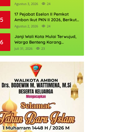
Perkuat Cadangan Air Ambon
Agustus 3, 2026
24
17 Pejabat Eselon II Pemkot
5
Ambon Ikut PKN II 2026, Berikut
Daftarnya
Agustus 2, 2026
24
Janji Wali Kota Mulai Terwujud,
6
Warga Benteng Karang
Ditargetkan Nikmati Air Bersih
Juli 31, 2026
23
Pekan Kedua Agustus