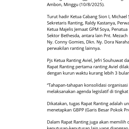
Ambon, Minggu (10/8/2025).
Turut hadir Ketua Cabang Sion I, Michael S
Sekretaris Ranting, Raldy Kastanya, Perw
Ketua Majelis Jemaat GPM Soya, Penatua B
Sektor Bethesda, antara lain Pnt. Mezach 
Ny. Conny Gomies, Dkn. Ny. Dora Narahay
perwakilan ranting lainnya.
Pjs Ketua Ranting Aviel, Jefri Souhuwat
Rapat Ranting pertama ranting Aviel dil
dengan kurun waktu kurang lebih 3 bulan
“Tahapan-tahapan konsolidasi organisasi t
melaksanakan agenda legislatif di tingkat
Dikatakan, tugas Rapat Ranting adalah u
menetapkan GBPP (Garis Besar Pokok Pro
Dalam Rapat Ranting juga akan memilih
keputusan-keputusan lain yang diangga