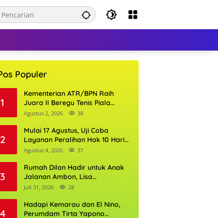
Pos Populer
Kementerian ATR/BPN Raih
1
Juara II Beregu Tenis Piala
Gubernur DKI Jakarta 2026
Agustus 2, 2026
38
Mulai 17 Agustus, Uji Coba
2
Layanan Peralihan Hak 10 Hari
di 15 Kantor Pertanahan
Agustus 4, 2026
37
Rumah Dilan Hadir untuk Anak
3
Jalanan Ambon, Lisa
Wattimena: Tak Ada Anak yang
Juli 31, 2026
28
Boleh Kehilangan Masa
Depannya
Hadapi Kemarau dan El Nino,
4
Perumdam Tirta Yapono