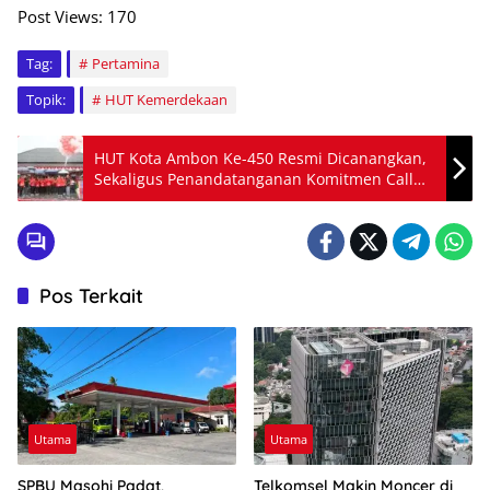
Post Views:
170
Tag:
Pertamina
Topik:
HUT Kemerdekaan
HUT Kota Ambon Ke-450 Resmi Dicanangkan,
Sekaligus Penandatanganan Komitmen Call
Center 112
Pos Terkait
Utama
Utama
SPBU Masohi Padat,
Telkomsel Makin Moncer di