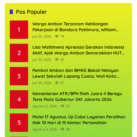
Pos Populer
Warga Ambon Terancam Kehilangan
1
Pekerjaan di Bandara Pattimura, William
Mairuhu Desak Maskapai Utamakan Tenaga
Juli 30, 2026
74
Kerja Lokal
Lisa Wattimena Apresiasi Gerakan Indonesia
2
Aktif, Ajak Warga Ambon Semarakkan HUT
RI dan HUT Provinsi Maluku
Juli 30, 2026
46
Pemkot Ambon dan BMKG Bekali Nelayan
3
Lewat Sekolah Lapang Cuaca, Wali Kota:
Keselamatan Harus Jadi Prioritas
Juli 30, 2026
37
Kementerian ATR/BPN Raih Juara II Beregu
4
Tenis Piala Gubernur DKI Jakarta 2026
Agustus 2, 2026
32
Mulai 17 Agustus, Uji Coba Layanan Peralihan
5
Hak 10 Hari di 15 Kantor Pertanahan
Agustus 4, 2026
30