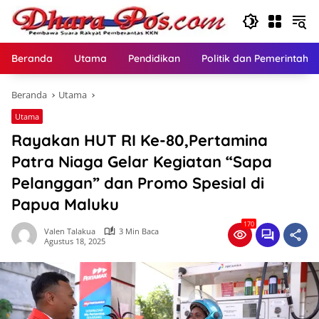
Langsung
ke
konten
Beranda
Utama
Pendidikan
Politik dan Pemerintaha
Beranda
Utama
Utama
Rayakan HUT RI Ke-80,Pertamina
Patra Niaga Gelar Kegiatan “Sapa
Pelanggan” dan Promo Spesial di
Papua Maluku
170
Valen Talakua
3 Min Baca
Agustus 18, 2025