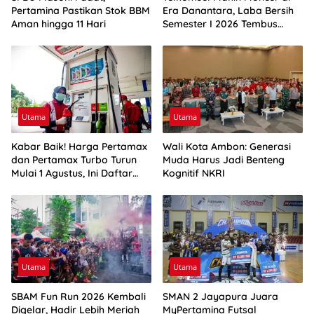
Pertamina Pastikan Stok BBM
Era Danantara, Laba Bersih
Aman hingga 11 Hari
Semester I 2026 Tembus
Rp10,4 Triliun
Utama
Utama
Kabar Baik! Harga Pertamax
Wali Kota Ambon: Generasi
dan Pertamax Turbo Turun
Muda Harus Jadi Benteng
Mulai 1 Agustus, Ini Daftar
Kognitif NKRI
Harga BBM di Papua-Maluku
Utama
Utama
SBAM Fun Run 2026 Kembali
SMAN 2 Jayapura Juara
Digelar, Hadir Lebih Meriah
MyPertamina Futsal