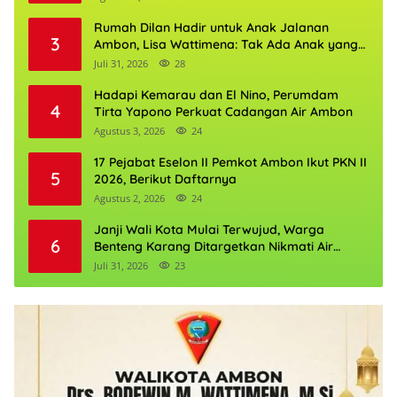
Rumah Dilan Hadir untuk Anak Jalanan
3
Ambon, Lisa Wattimena: Tak Ada Anak yang
Boleh Kehilangan Masa Depannya
Juli 31, 2026
28
Hadapi Kemarau dan El Nino, Perumdam
4
Tirta Yapono Perkuat Cadangan Air Ambon
Agustus 3, 2026
24
17 Pejabat Eselon II Pemkot Ambon Ikut PKN II
5
2026, Berikut Daftarnya
Agustus 2, 2026
24
Janji Wali Kota Mulai Terwujud, Warga
6
Benteng Karang Ditargetkan Nikmati Air
Bersih Pekan Kedua Agustus
Juli 31, 2026
23