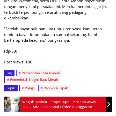
Melkias Wattimena, serta DPRD Kota Ambon dapat turun
tangan menyikapi persoalan ini. Mereka meminta agar jika
terbukti terjadi pungli, seluruh uang pedagang
dikembalikan.
“Setelah bayar puluhan juta untuk renovasi, kami tetap
diminta bayar iuran bulanan sampai sekarang. Kami
berharap ada keadilan,” pungkasnya.
(dp-53)
Post Views:
186
Tag:
Pemerintah Kota Ambon
Pemerintah Negeri Batu Merah
Topik:
Pungli
Renovasi Lapak
Wagub Maluku Pimpin Apel Perdana Awali
2026, Ada Pesan Soal Efisiensi Anggaran