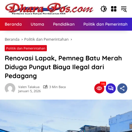
Langsung
ke
konten
Beranda
Utama
Pendidikan
Politik dan Pemerintaha
Beranda
Politik dan Pemerintahan
Politik dan Pemerintahan
Renovasi Lapak, Pemneg Batu Merah
Diduga Pungut Biaya Ilegal dari
Pedagang
186
Valen Talakua
3 Min Baca
Januari 5, 2026