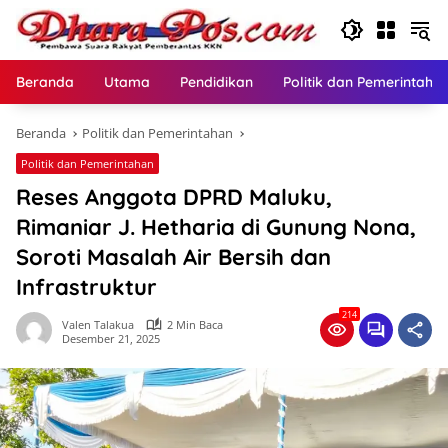
Langsung
ke
konten
Beranda
Utama
Pendidikan
Politik dan Pemerintaha
Beranda
Politik dan Pemerintahan
Politik dan Pemerintahan
Reses Anggota DPRD Maluku,
Rimaniar J. Hetharia di Gunung Nona,
Soroti Masalah Air Bersih dan
Infrastruktur
214
Valen Talakua
2 Min Baca
Desember 21, 2025