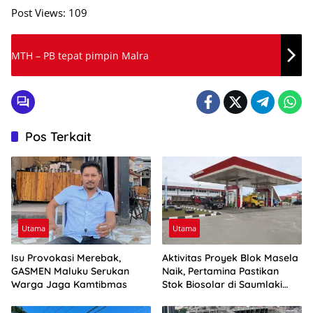
Post Views:
109
MTH – PB tepat pimpin Malra
Pos Terkait
Utama
Utama
Isu Provokasi Merebak,
Aktivitas Proyek Blok Masela
GASMEN Maluku Serukan
Naik, Pertamina Pastikan
Warga Jaga Kamtibmas
Stok Biosolar di Saumlaki
Aman