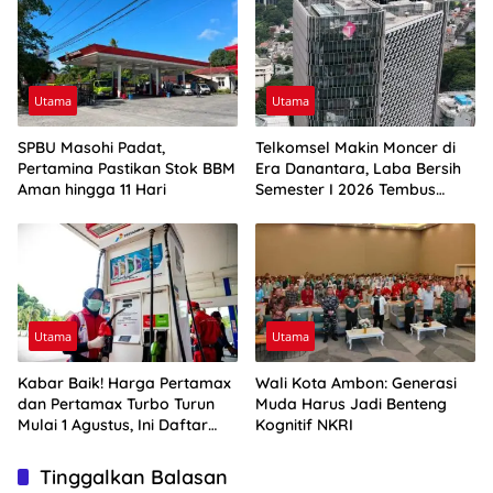
Utama
Utama
SPBU Masohi Padat,
Telkomsel Makin Moncer di
Pertamina Pastikan Stok BBM
Era Danantara, Laba Bersih
Aman hingga 11 Hari
Semester I 2026 Tembus
Rp10,4 Triliun
Utama
Utama
Kabar Baik! Harga Pertamax
Wali Kota Ambon: Generasi
dan Pertamax Turbo Turun
Muda Harus Jadi Benteng
Mulai 1 Agustus, Ini Daftar
Kognitif NKRI
Harga BBM di Papua-Maluku
Tinggalkan Balasan