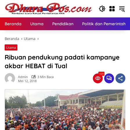
Langsung
ke
konten
Beranda
Utama
Pendidikan
Politik dan Pemerintaha
Beranda
Utama
Utama
Ribuan pendukung padati kampanye
akbar HEBAT di Tual
109
Admin
3 Min Baca
Mei 12, 2018