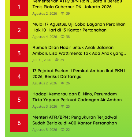
Kementerian ATR/BPN Raih Juara II Beregu
1
Tenis Piala Gubernur DKI Jakarta 2026
Agustus 2, 2026
39
Mulai 17 Agustus, Uji Coba Layanan Peralihan
2
Hak 10 Hari di 15 Kantor Pertanahan
Agustus 4, 2026
38
Rumah Dilan Hadir untuk Anak Jalanan
3
Ambon, Lisa Wattimena: Tak Ada Anak yang
Boleh Kehilangan Masa Depannya
Juli 31, 2026
29
17 Pejabat Eselon II Pemkot Ambon Ikut PKN II
4
2026, Berikut Daftarnya
Agustus 2, 2026
26
Hadapi Kemarau dan El Nino, Perumdam
5
Tirta Yapono Perkuat Cadangan Air Ambon
Agustus 3, 2026
25
Menteri ATR/BPN : Pengukuran Terjadwal
6
Sudah Berlaku di 400 Kantor Pertanahan
Agustus 3, 2026
22