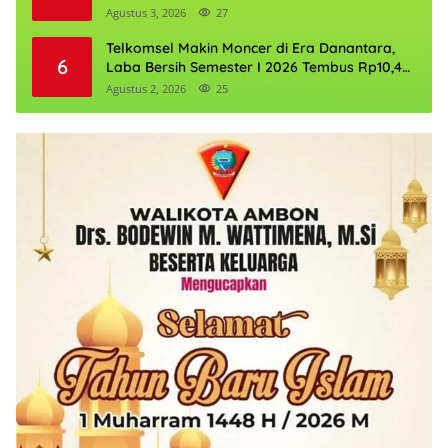
Agustus 3, 2026
27
Telkomsel Makin Moncer di Era Danantara,
6
Laba Bersih Semester I 2026 Tembus Rp10,4
Triliun
Agustus 2, 2026
25