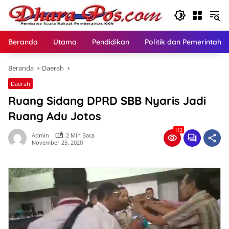
Langsung
ke
konten
Beranda
Utama
Pendidikan
Politik dan Pemerintaha
Beranda
Daerah
Daerah
Ruang Sidang DPRD SBB Nyaris Jadi
Ruang Adu Jotos
112
Admin
2 Min Baca
November 25, 2020