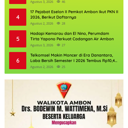
Agustus 3, 2026
46
17 Pejabat Eselon II Pemkot Ambon Ikut PKN II
4
2026, Berikut Daftarnya
Agustus 2, 2026
28
Hadapi Kemarau dan El Nino, Perumdam
5
Tirta Yapono Perkuat Cadangan Air Ambon
Agustus 3, 2026
27
Telkomsel Makin Moncer di Era Danantara,
6
Laba Bersih Semester I 2026 Tembus Rp10,4
Triliun
Agustus 2, 2026
25