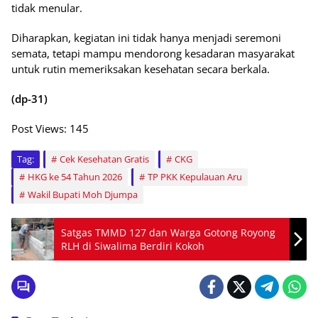
tidak menular.
Diharapkan, kegiatan ini tidak hanya menjadi seremoni
semata, tetapi mampu mendorong kesadaran masyarakat
untuk rutin memeriksakan kesehatan secara berkala.
(dp-31)
Post Views:
145
Tag:
Cek Kesehatan Gratis
CKG
HKG ke 54 Tahun 2026
TP PKK Kepulauan Aru
Wakil Bupati Moh Djumpa
Satgas TMMD 127 dan Warga Gotong Royong
RLH di Siwalima Berdiri Kokoh