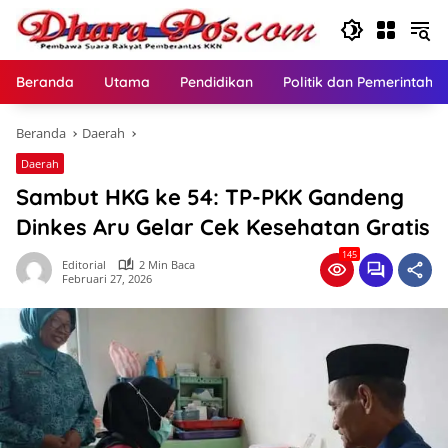
Langsung
ke
konten
Beranda
Utama
Pendidikan
Politik dan Pemerintaha
Beranda
Daerah
Daerah
Sambut HKG ke 54: TP-PKK Gandeng
Dinkes Aru Gelar Cek Kesehatan Gratis
145
Editorial
2 Min Baca
Februari 27, 2026