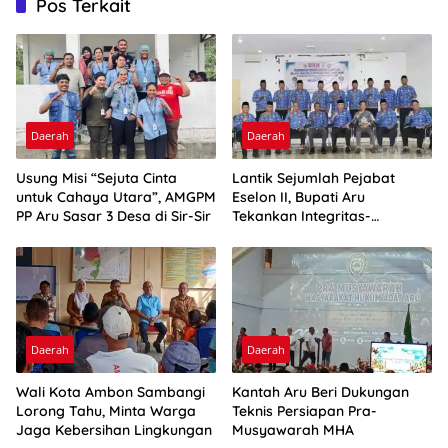
Pos Terkait
Daerah
Daerah
Usung Misi “Sejuta Cinta
Lantik Sejumlah Pejabat
untuk Cahaya Utara”, AMGPM
Eselon II, Bupati Aru
PP Aru Sasar 3 Desa di Sir-Sir
Tekankan Integritas-
Percepatan Kinerja
Daerah
Daerah
Wali Kota Ambon Sambangi
Kantah Aru Beri Dukungan
Lorong Tahu, Minta Warga
Teknis Persiapan Pra-
Jaga Kebersihan Lingkungan
Musyawarah MHA