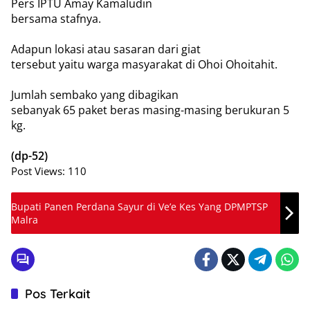
Pers IPTU Amay Kamaludin
bersama stafnya.
Adapun lokasi atau sasaran dari giat
tersebut yaitu warga masyarakat di Ohoi Ohoitahit.
Jumlah sembako yang dibagikan
sebanyak 65 paket beras masing-masing berukuran 5
kg.
(dp-52)
Post Views:
110
Bupati Panen Perdana Sayur di Ve’e Kes Yang DPMPTSP
Malra
Pos Terkait