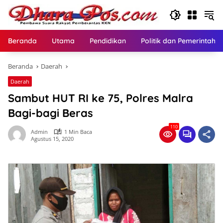
Langsung
ke
konten
Beranda
Utama
Pendidikan
Politik dan Pemerintaha
Beranda
Daerah
Daerah
Sambut HUT RI ke 75, Polres Malra
Bagi-bagi Beras
110
Admin
1 Min Baca
Agustus 15, 2020