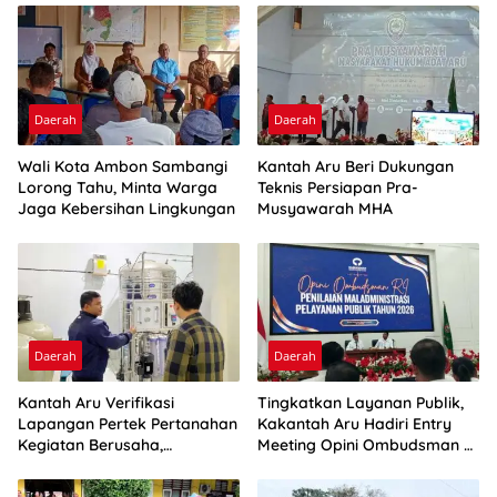
Daerah
Daerah
Wali Kota Ambon Sambangi
Kantah Aru Beri Dukungan
Lorong Tahu, Minta Warga
Teknis Persiapan Pra-
Jaga Kebersihan Lingkungan
Musyawarah MHA
Daerah
Daerah
Kantah Aru Verifikasi
Tingkatkan Layanan Publik,
Lapangan Pertek Pertanahan
Kakantah Aru Hadiri Entry
Kegiatan Berusaha,
Meeting Opini Ombudsman RI
Optimalkan Ini
2026