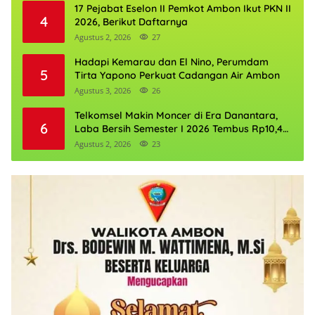
17 Pejabat Eselon II Pemkot Ambon Ikut PKN II
4
2026, Berikut Daftarnya
Agustus 2, 2026
27
Hadapi Kemarau dan El Nino, Perumdam
5
Tirta Yapono Perkuat Cadangan Air Ambon
Agustus 3, 2026
26
Telkomsel Makin Moncer di Era Danantara,
6
Laba Bersih Semester I 2026 Tembus Rp10,4
Triliun
Agustus 2, 2026
23