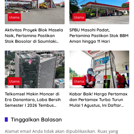
Utama
Utama
Aktivitas Proyek Blok Masela
SPBU Masohi Padat,
Naik, Pertamina Pastikan
Pertamina Pastikan Stok BBM
Stok Biosolar di Saumlaki
Aman hingga 11 Hari
Aman
Utama
Utama
Telkomsel Makin Moncer di
Kabar Baik! Harga Pertamax
Era Danantara, Laba Bersih
dan Pertamax Turbo Turun
Semester I 2026 Tembus
Mulai 1 Agustus, Ini Daftar
Rp10,4 Triliun
Harga BBM di Papua-Maluku
Tinggalkan Balasan
Alamat email Anda tidak akan dipublikasikan.
Ruas yang