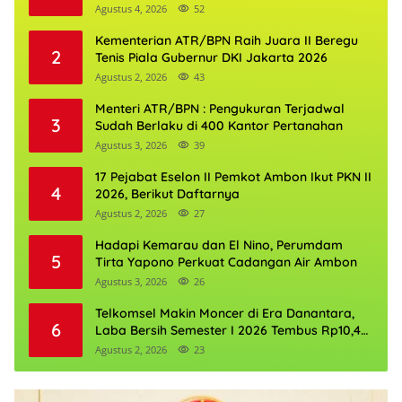
Agustus 4, 2026
52
Kementerian ATR/BPN Raih Juara II Beregu
2
Tenis Piala Gubernur DKI Jakarta 2026
Agustus 2, 2026
43
Menteri ATR/BPN : Pengukuran Terjadwal
3
Sudah Berlaku di 400 Kantor Pertanahan
Agustus 3, 2026
39
17 Pejabat Eselon II Pemkot Ambon Ikut PKN II
4
2026, Berikut Daftarnya
Agustus 2, 2026
27
Hadapi Kemarau dan El Nino, Perumdam
5
Tirta Yapono Perkuat Cadangan Air Ambon
Agustus 3, 2026
26
Telkomsel Makin Moncer di Era Danantara,
6
Laba Bersih Semester I 2026 Tembus Rp10,4
Triliun
Agustus 2, 2026
23