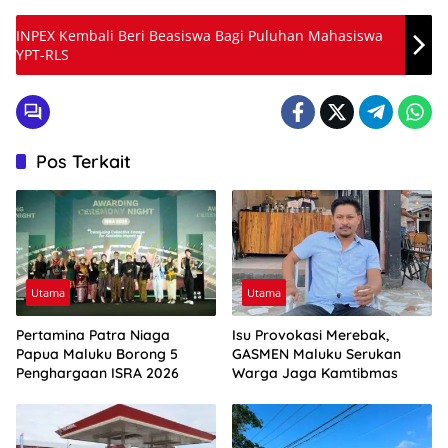
INPEX Kembali Beri Beasiswa Bagi Puluhan Mahasiswa
YPT-RLS
Pos Terkait
Utama
Utama
Pertamina Patra Niaga
Isu Provokasi Merebak,
Papua Maluku Borong 5
GASMEN Maluku Serukan
Penghargaan ISRA 2026
Warga Jaga Kamtibmas