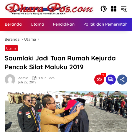
Langsung
ke
konten
Beranda
Utama
Pendidikan
Politik dan Pemerintaha
Beranda
Utama
Utama
Saumlaki Jadi Tuan Rumah Kejurda
Pencak Silat Maluku 2019
96
Admin
3 Min Baca
Juli 22, 2019