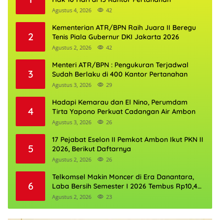
Agustus 4, 2026
42
Kementerian ATR/BPN Raih Juara II Beregu
2
Tenis Piala Gubernur DKI Jakarta 2026
Agustus 2, 2026
42
Menteri ATR/BPN : Pengukuran Terjadwal
3
Sudah Berlaku di 400 Kantor Pertanahan
Agustus 3, 2026
29
Hadapi Kemarau dan El Nino, Perumdam
4
Tirta Yapono Perkuat Cadangan Air Ambon
Agustus 3, 2026
26
17 Pejabat Eselon II Pemkot Ambon Ikut PKN II
5
2026, Berikut Daftarnya
Agustus 2, 2026
26
Telkomsel Makin Moncer di Era Danantara,
6
Laba Bersih Semester I 2026 Tembus Rp10,4
Triliun
Agustus 2, 2026
23