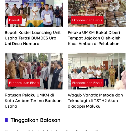
Daerah
Ekonomi dan Bisnis
Bupati Kaidel Launching Unit
Pelaku UMKM Bakal Diberi
Usaha Terasi BUMDES Urai
Tempat Jajakan Oleh-oleh
Uni Desa Namara
Khas Ambon di Pelabuhan
Ekonomi dan Bisnis
Ekonomi dan Bisnis
Ratusan Pelaku UMKM di
Wagub Vanath: Metode dan
Kota Ambon Terima Bantuan
Teknologi di TSTH2 Akan
Usaha
diadopsi Maluku
Tinggalkan Balasan