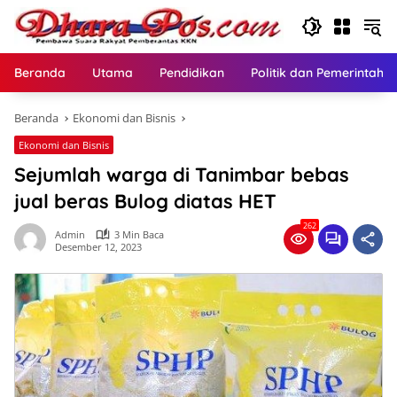
Langsung
ke
konten
Beranda
Utama
Pendidikan
Politik dan Pemerintaha
Beranda
Ekonomi dan Bisnis
Ekonomi dan Bisnis
Sejumlah warga di Tanimbar bebas
jual beras Bulog diatas HET
262
Admin
3 Min Baca
Desember 12, 2023