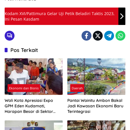
Kodam XVI/Pattimura Gelar Uji Petik Beladiri Taktis 2023,
Ini Pesan Kasdam
Pos Terkait
Ekonomi dan Bisnis
Daerah
Wali Kota Apresiasi Expo
Pantai Wainitu Ambon Bakal
GPM Eden Kudamati,
Jadi Kawasan Ekonomi Baru
Harapan Besar di Sektor
Terintegrasi
UMKM