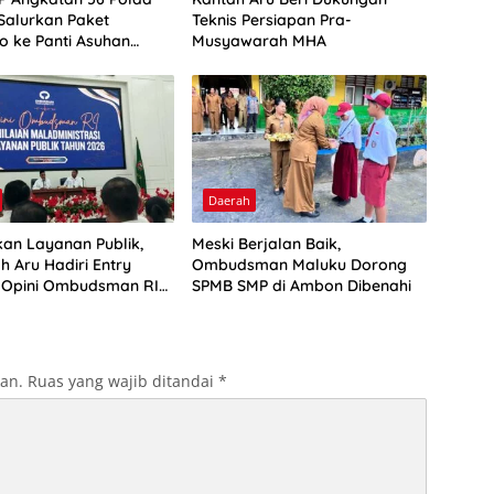
Salurkan Paket
Teknis Persiapan Pra-
 ke Panti Asuhan
Musyawarah MHA
asih
Daerah
kan Layanan Publik,
Meski Berjalan Baik,
h Aru Hadiri Entry
Ombudsman Maluku Dorong
 Opini Ombudsman RI
SPMB SMP di Ambon Dibenahi
kan.
Ruas yang wajib ditandai
*