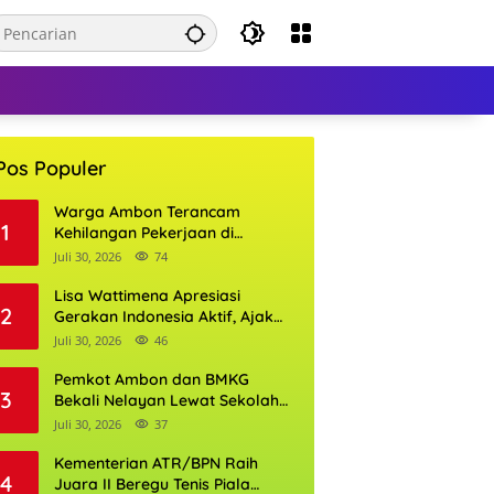
Pos Populer
Warga Ambon Terancam
1
Kehilangan Pekerjaan di
Bandara Pattimura, William
Juli 30, 2026
74
Mairuhu Desak Maskapai
Utamakan Tenaga Kerja Lokal
Lisa Wattimena Apresiasi
2
Gerakan Indonesia Aktif, Ajak
Warga Ambon Semarakkan
Juli 30, 2026
46
HUT RI dan HUT Provinsi Maluku
Pemkot Ambon dan BMKG
3
Bekali Nelayan Lewat Sekolah
Lapang Cuaca, Wali Kota:
Juli 30, 2026
37
Keselamatan Harus Jadi
Prioritas
Kementerian ATR/BPN Raih
4
Juara II Beregu Tenis Piala