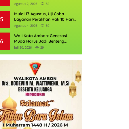
Gubernur DKI Jakarta 2026
Agustus 2, 2026
32
Mulai 17 Agustus, Uji Coba
5
Layanan Peralihan Hak 10 Hari
di 15 Kantor Pertanahan
Agustus 4, 2026
30
Wali Kota Ambon: Generasi
6
Muda Harus Jadi Benteng
Kognitif NKRI
Juli 30, 2026
29