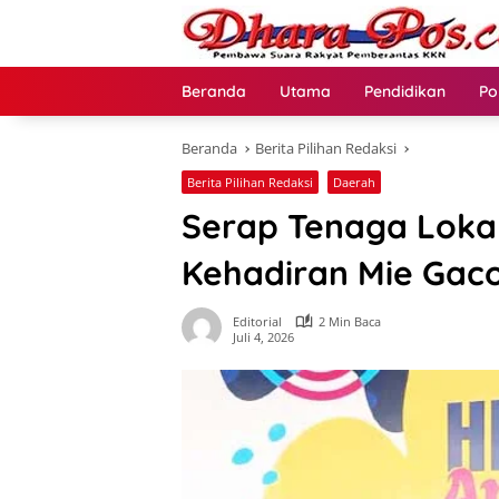
Langsung
ke
konten
Beranda
Utama
Pendidikan
Po
Beranda
Berita Pilihan Redaksi
Berita Pilihan Redaksi
Daerah
Serap Tenaga Loka
Kehadiran Mie Gac
Editorial
2 Min Baca
Juli 4, 2026