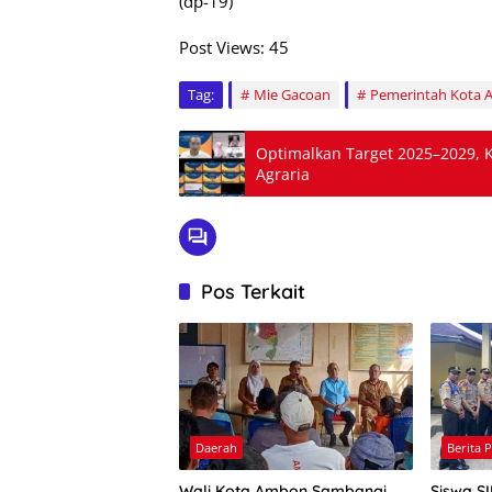
(dp-19)
Post Views:
45
Tag:
Mie Gacoan
Pemerintah Kota
Optimalkan Target 2025–2029, K
Agraria
Pos Terkait
Daerah
Berita 
Wali Kota Ambon Sambangi
Siswa S