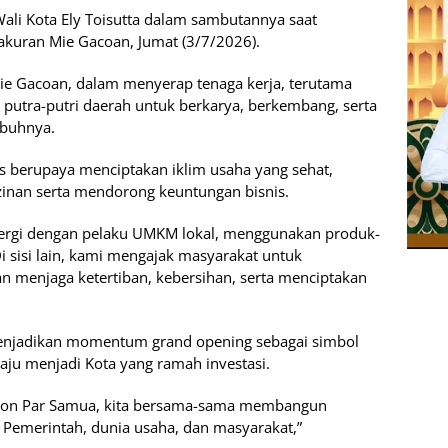
ali Kota Ely Toisutta dalam sambutannya saat
akuran Mie Gacoan, Jumat (3/7/2026).
e Gacoan, dalam menyerap tenaga kerja, terutama
utra-putri daerah untuk berkarya, berkembang, serta
mbuhnya.
 berupaya menciptakan iklim usaha yang sehat,
nan serta mendorong keuntungan bisnis.
nergi dengan pelaku UMKM lokal, menggunakan produk-
 sisi lain, kami mengajak masyarakat untuk
n menjaga ketertiban, kebersihan, serta menciptakan
enjadikan momentum grand opening sebagai simbol
ju menjadi Kota yang ramah investasi.
bon Par Samua, kita bersama-sama membangun
 Pemerintah, dunia usaha, dan masyarakat,”