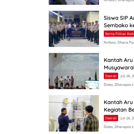
Siswa SIP 
Sembako ke 
Berita Pilihan Red
Ambon, Dhara Pos 
Kantah Aru 
Musyawara
Daerah
Juli 28, 
Dobo, Dharapos.c
Kantah Aru
Kegiatan Be
Daerah
Juli 28, 
Dobo, Dharapos.c