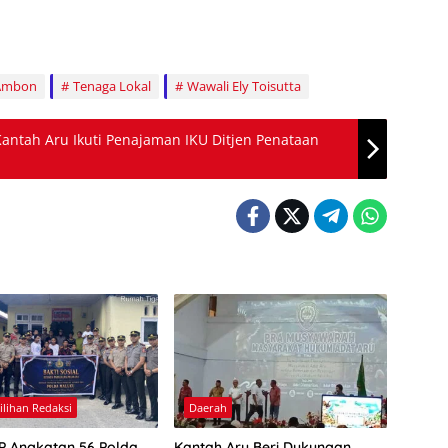
 Ambon
Tenaga Lokal
Wawali Ely Toisutta
antah Aru Ikuti Penajaman IKU Ditjen Penataan
Pilihan Redaksi
Daerah
IP Angkatan 56 Polda
Kantah Aru Beri Dukungan