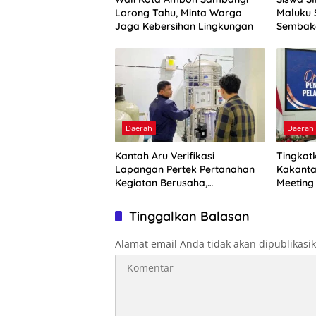
Lorong Tahu, Minta Warga
Maluku 
Jaga Kebersihan Lingkungan
Sembako
Pelita K
Daerah
Daerah
Kantah Aru Verifikasi
Tingkat
Lapangan Pertek Pertanahan
Kakanta
Kegiatan Berusaha,
Meeting
Optimalkan Ini
2026
Tinggalkan Balasan
Alamat email Anda tidak akan dipublikasi