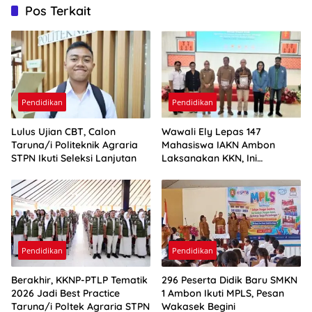
Pos Terkait
Pendidikan
Pendidikan
Lulus Ujian CBT, Calon
Wawali Ely Lepas 147
Taruna/i Politeknik Agraria
Mahasiswa IAKN Ambon
STPN Ikuti Seleksi Lanjutan
Laksanakan KKN, Ini
Harapannya
Pendidikan
Pendidikan
Berakhir, KKNP-PTLP Tematik
296 Peserta Didik Baru SMKN
2026 Jadi Best Practice
1 Ambon Ikuti MPLS, Pesan
Taruna/i Poltek Agraria STPN
Wakasek Begini