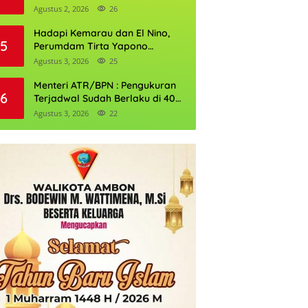
Daftarnya
Agustus 2, 2026
26
Hadapi Kemarau dan El Nino,
5
Perumdam Tirta Yapono
Perkuat Cadangan Air Ambon
Agustus 3, 2026
25
Menteri ATR/BPN : Pengukuran
6
Terjadwal Sudah Berlaku di 400
Kantor Pertanahan
Agustus 3, 2026
22