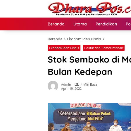
Langsung
ke
konten
Beranda
Utama
Pendidikan
Po
Beranda
Ekonomi dan Bisnis
Ekonomi dan Bisnis
Politik dan Pemerintahan
Stok Sembako di Ma
Bulan Kedepan
Admin
4 Min Baca
April 19, 2022