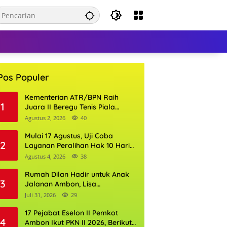
Pos Populer
Kementerian ATR/BPN Raih
1
Juara II Beregu Tenis Piala
Gubernur DKI Jakarta 2026
Agustus 2, 2026
40
Mulai 17 Agustus, Uji Coba
2
Layanan Peralihan Hak 10 Hari
di 15 Kantor Pertanahan
Agustus 4, 2026
38
Rumah Dilan Hadir untuk Anak
3
Jalanan Ambon, Lisa
Wattimena: Tak Ada Anak yang
Juli 31, 2026
29
Boleh Kehilangan Masa
Depannya
17 Pejabat Eselon II Pemkot
4
Ambon Ikut PKN II 2026, Berikut