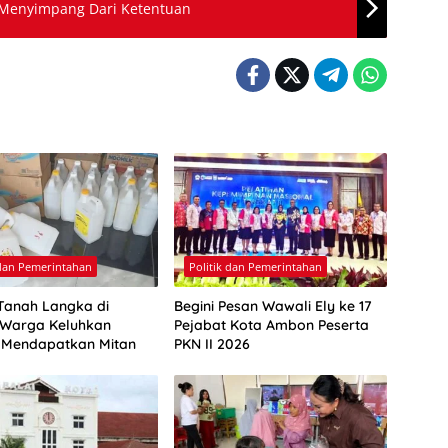
 Menyimpang Dari Ketentuan
 dan Pemerintahan
Politik dan Pemerintahan
Tanah Langka di
Begini Pesan Wawali Ely ke 17
Warga Keluhkan
Pejabat Kota Ambon Peserta
a Mendapatkan Mitan
PKN II 2026