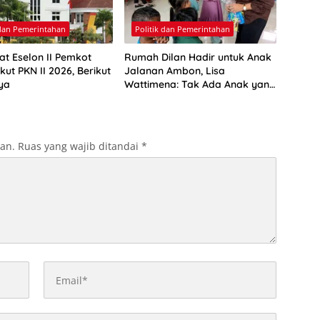
 dan Pemerintahan
Politik dan Pemerintahan
at Eselon II Pemkot
Rumah Dilan Hadir untuk Anak
ut PKN II 2026, Berikut
Jalanan Ambon, Lisa
ya
Wattimena: Tak Ada Anak yang
Boleh Kehilangan Masa
Depannya
kan.
Ruas yang wajib ditandai
*