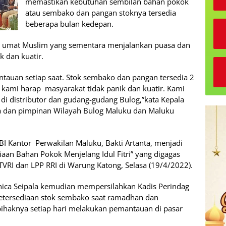
memastikan kebutuhan sembilan bahan pokok
atau sembako dan pangan stoknya tersedia
beberapa bulan kedepan.
a umat Muslim yang sementara menjalankan puasa dan
ik dan kuatir.
antauan setiap saat. Stok sembako dan pangan tersedia 2
, kami harap masyarakat tidak panik dan kuatir. Kami
di distributor dan gudang-gudang Bulog,”kata Kepala
ta dan pimpinan Wilayah Bulog Maluku dan Maluku
BI Kantor Perwakilan Maluku, Bakti Artanta, menjadi
iaan Bahan Pokok Menjelang Idul Fitri” yang digagas
TVRI dan LPP RRI di Warung Katong, Selasa (19/4/2022).
nica Seipala kemudian mempersilahkan Kadis Perindag
etersediaan stok sembako saat ramadhan dan
 pihaknya setiap hari melakukan pemantauan di pasar