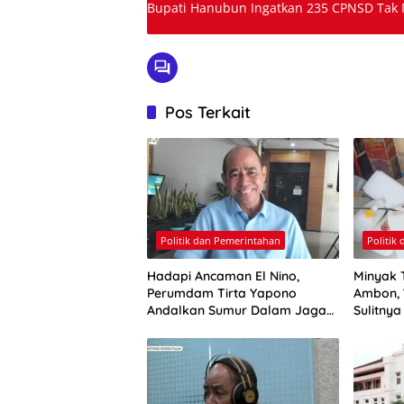
Bupati Hanubun Ingatkan 235 CPNSD Tak
Pos Terkait
Politik dan Pemerintahan
Politik
Hadapi Ancaman El Nino,
Minyak 
Perumdam Tirta Yapono
Ambon, 
Andalkan Sumur Dalam Jaga
Sulitny
Pasokan Air Ambon