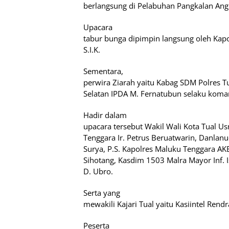
berlangsung di Pelabuhan Pangkalan Angk
Upacara
tabur bunga dipimpin langsung oleh Kap
S.I.K.
Sementara,
perwira Ziarah yaitu Kabag SDM Polres Tu
Selatan IPDA M. Fernatubun selaku koma
Hadir dalam
upacara tersebut Wakil Wali Kota Tual U
Tenggara Ir. Petrus Beruatwarin, Danlan
Surya, P.S. Kapolres Maluku Tenggara AKB
Sihotang, Kasdim 1503 Malra Mayor Inf.
D. Ubro.
Serta yang
mewakili Kajari Tual yaitu Kasiintel Rend
Peserta