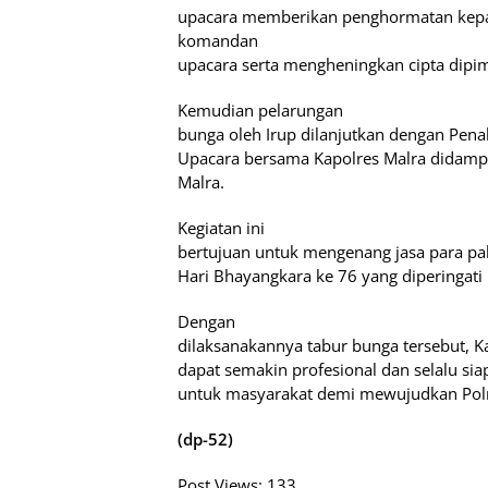
upacara memberikan penghormatan kepa
komandan
upacara serta mengheningkan cipta dipim
Kemudian pelarungan
bunga oleh Irup dilanjutkan dengan Pena
Upacara bersama Kapolres Malra didampi
Malra.
Kegiatan ini
bertujuan untuk mengenang jasa para p
Hari Bhayangkara ke 76 yang diperingati 
Dengan
dilaksanakannya tabur bunga tersebut, K
dapat semakin profesional dan selalu si
untuk masyarakat demi mewujudkan Polri
(dp-52)
Post Views:
133