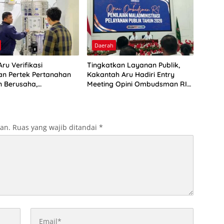
Daerah
ru Verifikasi
Tingkatkan Layanan Publik,
n Pertek Pertanahan
Kakantah Aru Hadiri Entry
n Berusaha,
Meeting Opini Ombudsman RI
kan Ini
2026
kan.
Ruas yang wajib ditandai
*