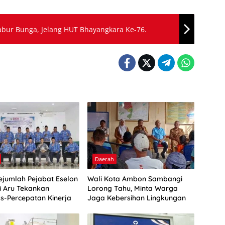
abur Bunga, Jelang HUT Bhayangkara Ke-76.
Daerah
Sejumlah Pejabat Eselon
Wali Kota Ambon Sambangi
ti Aru Tekankan
Lorong Tahu, Minta Warga
as-Percepatan Kinerja
Jaga Kebersihan Lingkungan