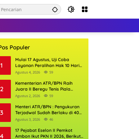
Pos Populer
Mulai 17 Agustus, Uji Coba
1
Layanan Peralihan Hak 10 Hari
di 15 Kantor Pertanahan
Agustus 4, 2026
59
Kementerian ATR/BPN Raih
2
Juara II Beregu Tenis Piala
Gubernur DKI Jakarta 2026
Agustus 2, 2026
59
Menteri ATR/BPN : Pengukuran
3
Terjadwal Sudah Berlaku di 400
Kantor Pertanahan
Agustus 3, 2026
46
17 Pejabat Eselon II Pemkot
4
Ambon Ikut PKN II 2026, Berikut