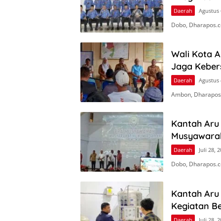
Daerah
Agustus 
Dobo, Dharapos.co
Wali Kota 
Jaga Keber
Daerah
Agustus 
Ambon, Dharapos
Kantah Aru 
Musyawara
Daerah
Juli 28, 
Dobo, Dharapos.c
Kantah Aru
Kegiatan Be
Daerah
Juli 28, 