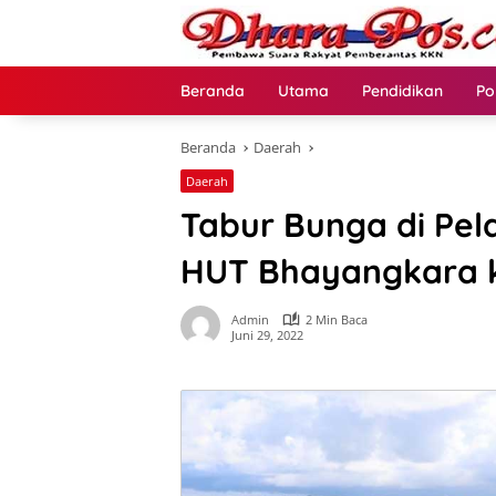
Langsung
ke
konten
Beranda
Utama
Pendidikan
Po
Beranda
Daerah
Daerah
Tabur Bunga di Pel
HUT Bhayangkara k
Admin
2 Min Baca
Juni 29, 2022