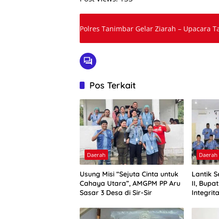
Polres Tanimbar Gelar Ziarah – Upacara T
Pos Terkait
Daerah
Daerah
Usung Misi “Sejuta Cinta untuk
Lantik 
Cahaya Utara”, AMGPM PP Aru
II, Bupa
Sasar 3 Desa di Sir-Sir
Integrit