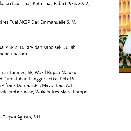
atan Laut Tual, Kota Tual, Rabu (29/6/2022).
olres Tual AKBP Dax Emmanuelle S. M.,
al AKP Z. D. Riry dan Kapolsek Dullah
ndan upacara.
sman Tamnge, SE, Wakil Bupati Maluku
ud Dumatubun Langgur Letkol Pnb. Ruli
P frans Duma, S.Pi., Mayor Laut A. L.
 Isak Jambormase, Wakapolres Malra Kompol
ra Taqwa Agusto, S.H.