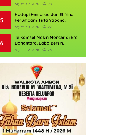
Daftarnya
Agustus 2, 2026
28
Hadapi Kemarau dan El Nino,
5
Perumdam Tirta Yapono
Perkuat Cadangan Air Ambon
Agustus 3, 2026
27
Telkomsel Makin Moncer di Era
6
Danantara, Laba Bersih
Semester I 2026 Tembus Rp10,4
Agustus 2, 2026
25
Triliun