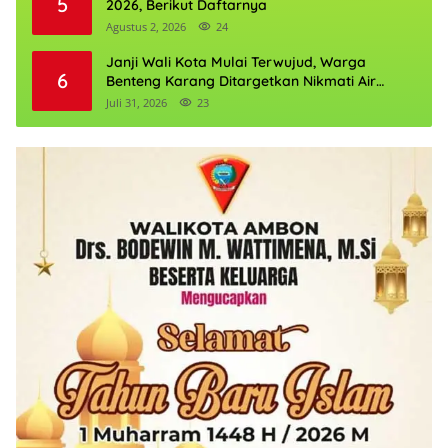
5
2026, Berikut Daftarnya
Agustus 2, 2026
24
Janji Wali Kota Mulai Terwujud, Warga
6
Benteng Karang Ditargetkan Nikmati Air
Bersih Pekan Kedua Agustus
Juli 31, 2026
23