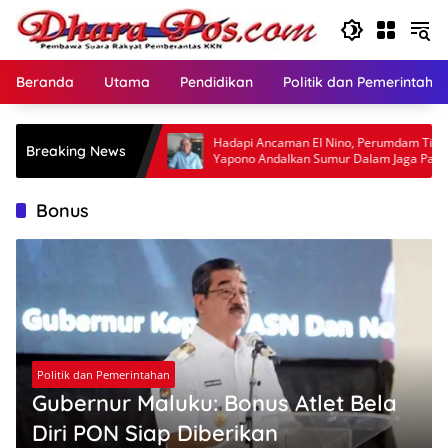
Langsung
ke
konten
Beranda
Utama
Pendidikan
Politik dan Pemerintaha
ASMEN Maluku
Hadapi Ancaman El Nino, Perumdam Tirta
Breaking News
ibmas
Yapono Andalkan Sumur Dalam Jaga Pasokan
Air Ambon
Bonus
Politik dan Pemerintahan
Gubernur Maluku: Bonus Atlet Bela
Diri PON Siap Diberikan