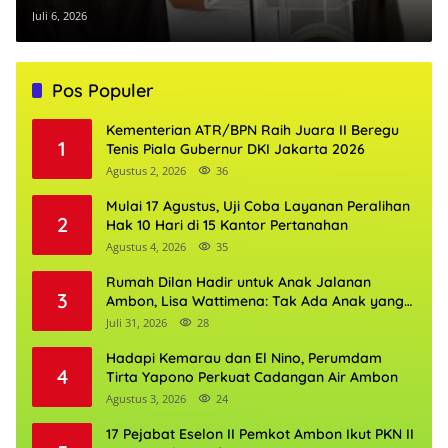
Juli 6, 2026
Pos Populer
Kementerian ATR/BPN Raih Juara II Beregu
1
Tenis Piala Gubernur DKI Jakarta 2026
Agustus 2, 2026
36
Mulai 17 Agustus, Uji Coba Layanan Peralihan
2
Hak 10 Hari di 15 Kantor Pertanahan
Agustus 4, 2026
35
Rumah Dilan Hadir untuk Anak Jalanan
3
Ambon, Lisa Wattimena: Tak Ada Anak yang
Boleh Kehilangan Masa Depannya
Juli 31, 2026
28
Hadapi Kemarau dan El Nino, Perumdam
4
Tirta Yapono Perkuat Cadangan Air Ambon
Agustus 3, 2026
24
17 Pejabat Eselon II Pemkot Ambon Ikut PKN II