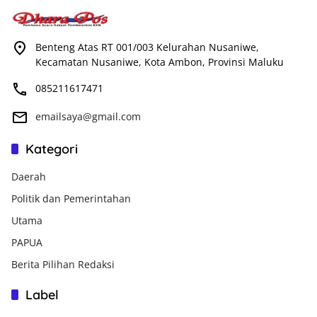
Benteng Atas RT 001/003 Kelurahan Nusaniwe,
Kecamatan Nusaniwe, Kota Ambon, Provinsi Maluku
085211617471
emailsaya@gmail.com
Kategori
Daerah
Politik dan Pemerintahan
Utama
PAPUA
Berita Pilihan Redaksi
Label