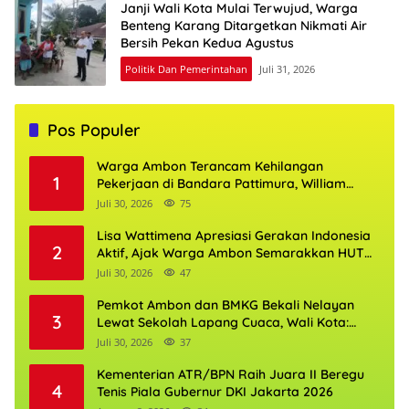
Janji Wali Kota Mulai Terwujud, Warga
Benteng Karang Ditargetkan Nikmati Air
Bersih Pekan Kedua Agustus
Politik Dan Pemerintahan
Juli 31, 2026
Pos Populer
Warga Ambon Terancam Kehilangan
1
Pekerjaan di Bandara Pattimura, William
Mairuhu Desak Maskapai Utamakan Tenaga
Juli 30, 2026
75
Kerja Lokal
Lisa Wattimena Apresiasi Gerakan Indonesia
2
Aktif, Ajak Warga Ambon Semarakkan HUT
RI dan HUT Provinsi Maluku
Juli 30, 2026
47
Pemkot Ambon dan BMKG Bekali Nelayan
3
Lewat Sekolah Lapang Cuaca, Wali Kota:
Keselamatan Harus Jadi Prioritas
Juli 30, 2026
37
Kementerian ATR/BPN Raih Juara II Beregu
4
Tenis Piala Gubernur DKI Jakarta 2026