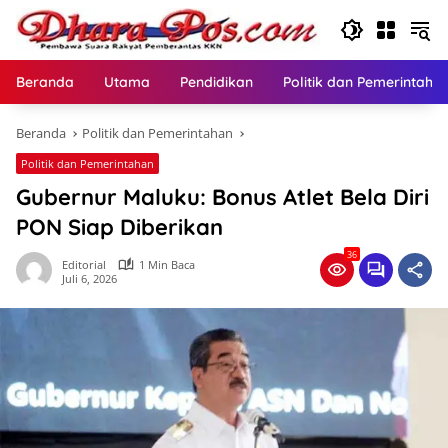
Langsung
ke
konten
Beranda
Utama
Pendidikan
Politik dan Pemerintaha
Beranda
Politik dan Pemerintahan
Politik dan Pemerintahan
Gubernur Maluku: Bonus Atlet Bela Diri
PON Siap Diberikan
36
Editorial
1 Min Baca
Juli 6, 2026