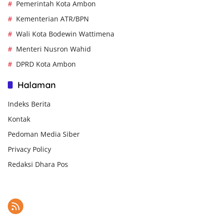
Pemerintah Kota Ambon
Kementerian ATR/BPN
Wali Kota Bodewin Wattimena
Menteri Nusron Wahid
DPRD Kota Ambon
Halaman
Indeks Berita
Kontak
Pedoman Media Siber
Privacy Policy
Redaksi Dhara Pos