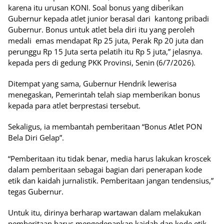
karena itu urusan KONI. Soal bonus yang diberikan
Gubernur kepada atlet junior berasal dari kantong pribadi
Gubernur. Bonus untuk atlet bela diri itu yang peroleh
medali emas mendapat Rp 25 juta, Perak Rp 20 juta dan
perunggu Rp 15 Juta serta pelatih itu Rp 5 juta,” jelasnya.
kepada pers di gedung PKK Provinsi, Senin (6/7/2026).
Ditempat yang sama, Gubernur Hendrik lewerisa
menegaskan, Pemerintah telah siap memberikan bonus
kepada para atlet berprestasi tersebut.
Sekaligus, ia membantah pemberitaan “Bonus Atlet PON
Bela Diri Gelap”.
“Pemberitaan itu tidak benar, media harus lakukan kroscek
dalam pemberitaan sebagai bagian dari penerapan kode
etik dan kaidah jurnalistik. Pemberitaan jangan tendensius,”
tegas Gubernur.
Untuk itu, dirinya berharap wartawan dalam melakukan
pemberitaan harus mengedepankan kaidah dan kode etik