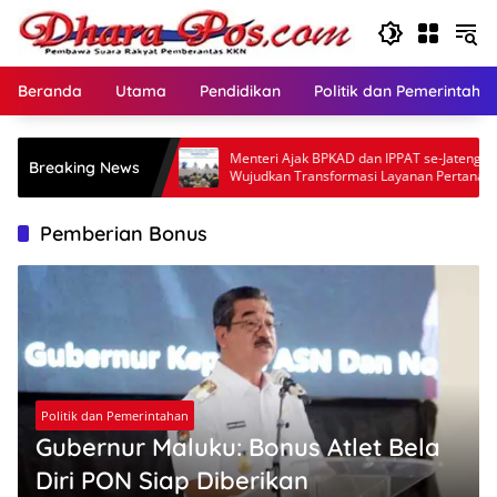
Langsung
ke
konten
Beranda
Utama
Pendidikan
Politik dan Pemerintaha
kan Waktu,
Menteri Ajak BPKAD dan IPPAT se-Jateng
Breaking News
gu Lama
Wujudkan Transformasi Layanan Pertanahan
Pemberian Bonus
Politik dan Pemerintahan
Gubernur Maluku: Bonus Atlet Bela
Diri PON Siap Diberikan