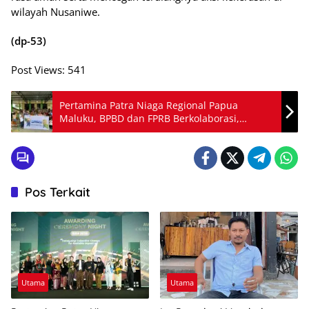
wilayah Nusaniwe.
(dp-53)
Post Views:
541
Pertamina Patra Niaga Regional Papua
Maluku, BPBD dan FPRB Berkolaborasi,
Perkuat Ketangguhan Sekolah Siaga Bencana
di Ternate
Pos Terkait
Utama
Utama