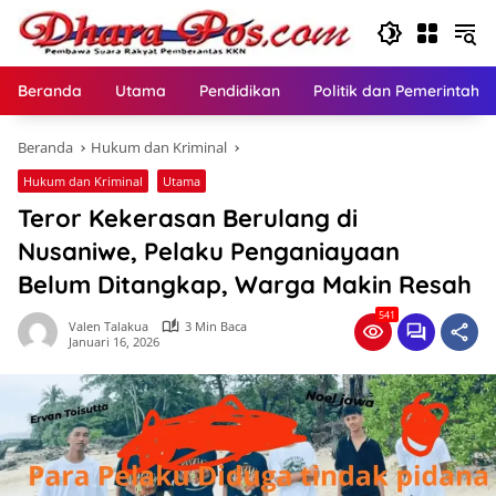
Langsung
ke
konten
Beranda
Utama
Pendidikan
Politik dan Pemerintaha
Beranda
Hukum dan Kriminal
Hukum dan Kriminal
Utama
Teror Kekerasan Berulang di
Nusaniwe, Pelaku Penganiayaan
Belum Ditangkap, Warga Makin Resah
541
Valen Talakua
3 Min Baca
Januari 16, 2026