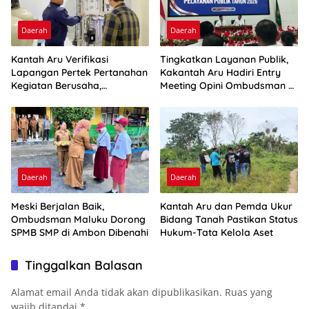
Daerah
Daerah
Kantah Aru Verifikasi
Tingkatkan Layanan Publik,
Lapangan Pertek Pertanahan
Kakantah Aru Hadiri Entry
Kegiatan Berusaha,
Meeting Opini Ombudsman RI
Optimalkan Ini
2026
Daerah
Daerah
Meski Berjalan Baik,
Kantah Aru dan Pemda Ukur
Ombudsman Maluku Dorong
Bidang Tanah Pastikan Status
SPMB SMP di Ambon Dibenahi
Hukum-Tata Kelola Aset
Tinggalkan Balasan
Alamat email Anda tidak akan dipublikasikan.
Ruas yang
wajib ditandai
*