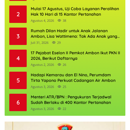
Mulai 17 Agustus, Uji Coba Layanan Peralihan
2
Hak 10 Hari di 15 Kantor Pertanahan
Agustus 4, 2026
38
Rumah Dilan Hadir untuk Anak Jalanan
3
Ambon, Lisa Wattimena: Tak Ada Anak yang
Boleh Kehilangan Masa Depannya
Juli 31, 2026
29
17 Pejabat Eselon II Pemkot Ambon Ikut PKN II
4
2026, Berikut Daftarnya
Agustus 2, 2026
26
Hadapi Kemarau dan El Nino, Perumdam
5
Tirta Yapono Perkuat Cadangan Air Ambon
Agustus 3, 2026
25
Menteri ATR/BPN : Pengukuran Terjadwal
6
Sudah Berlaku di 400 Kantor Pertanahan
Agustus 3, 2026
22