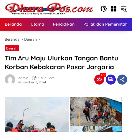
Langsung
ke
konten
Beranda
Utama
Pendidikan
Politik dan Pemerintaha
Beranda
Daerah
Daerah
Tim Aru Maju Ulurkan Tangan Bantu
Korban Kebakaran Pasar Jargaria
172
Admin
1 Min Baca
November 3, 2024