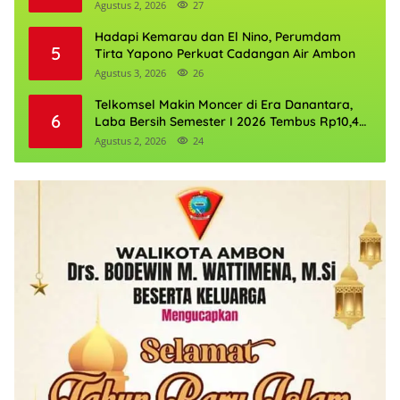
Agustus 2, 2026
27
Hadapi Kemarau dan El Nino, Perumdam
5
Tirta Yapono Perkuat Cadangan Air Ambon
Agustus 3, 2026
26
Telkomsel Makin Moncer di Era Danantara,
6
Laba Bersih Semester I 2026 Tembus Rp10,4
Triliun
Agustus 2, 2026
24