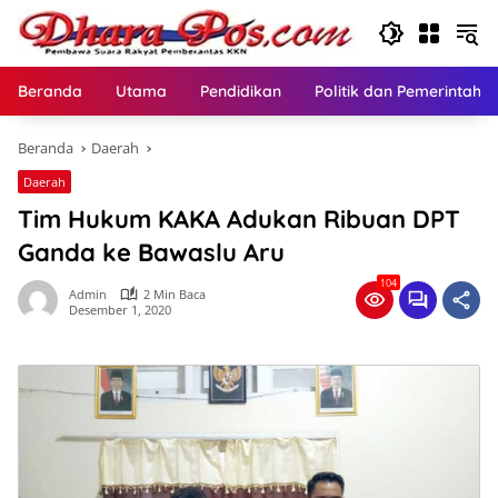
Langsung
ke
konten
Beranda
Utama
Pendidikan
Politik dan Pemerintaha
Beranda
Daerah
Daerah
Tim Hukum KAKA Adukan Ribuan DPT
Ganda ke Bawaslu Aru
104
Admin
2 Min Baca
Desember 1, 2020