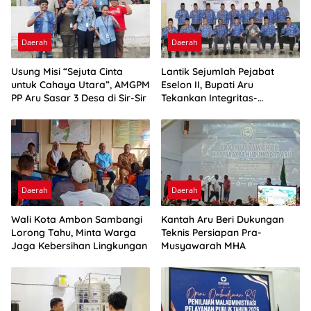
Daerah
Daerah
Usung Misi “Sejuta Cinta
Lantik Sejumlah Pejabat
untuk Cahaya Utara”, AMGPM
Eselon II, Bupati Aru
PP Aru Sasar 3 Desa di Sir-Sir
Tekankan Integritas-
Percepatan Kinerja
Daerah
Daerah
Wali Kota Ambon Sambangi
Kantah Aru Beri Dukungan
Lorong Tahu, Minta Warga
Teknis Persiapan Pra-
Jaga Kebersihan Lingkungan
Musyawarah MHA