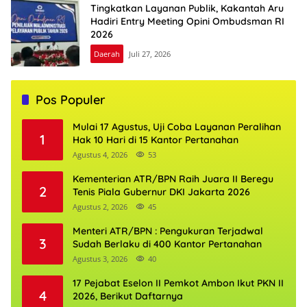
Tingkatkan Layanan Publik, Kakantah Aru
Hadiri Entry Meeting Opini Ombudsman RI
2026
Daerah
Juli 27, 2026
Pos Populer
Mulai 17 Agustus, Uji Coba Layanan Peralihan
1
Hak 10 Hari di 15 Kantor Pertanahan
Agustus 4, 2026
53
Kementerian ATR/BPN Raih Juara II Beregu
2
Tenis Piala Gubernur DKI Jakarta 2026
Agustus 2, 2026
45
Menteri ATR/BPN : Pengukuran Terjadwal
3
Sudah Berlaku di 400 Kantor Pertanahan
Agustus 3, 2026
40
17 Pejabat Eselon II Pemkot Ambon Ikut PKN II
4
2026, Berikut Daftarnya